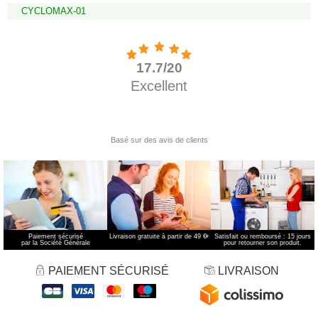
CYCLOMAX-01
Paiement sécurisé
Livraison gratuite à partir de 49 €
*
Satisfait ou remboursé : 15 jours
par la Société Générale
pour retourner son produit.
PAIEMENT SÉCURISÉ
LIVRAISON