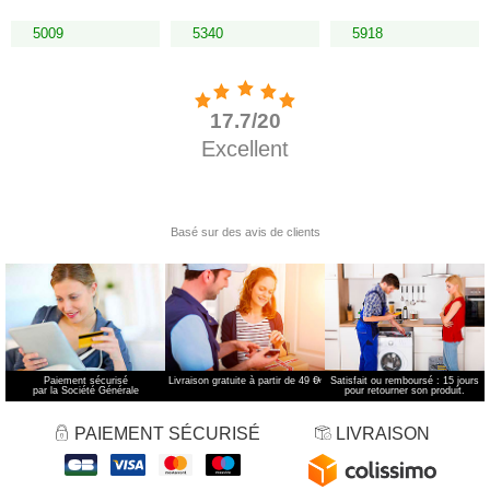
5009
5340
5918
Paiement sécurisé
Livraison gratuite à partir de 49 €
*
Satisfait ou remboursé : 15 jours
par la Société Générale
pour retourner son produit.
PAIEMENT SÉCURISÉ
LIVRAISON