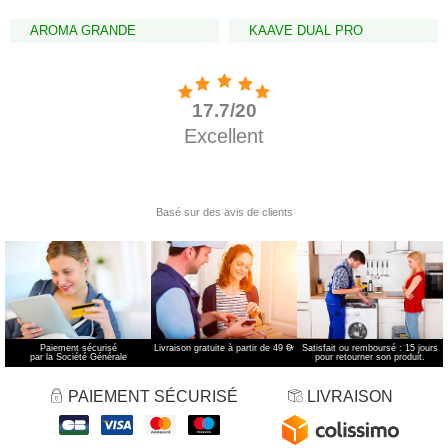
AROMA GRANDE
KAAVE DUAL PRO
Paiement sécurisé
Livraison gratuite à partir de 49 €
*
Satisfait ou remboursé : 15 jours
par la Société Générale
pour retourner son produit.
PAIEMENT SÉCURISÉ
LIVRAISON