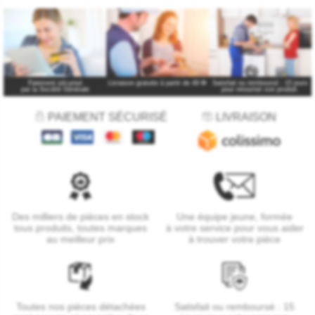
Paiement sécurisé
Livraison gratuite à partir de 49 €
*
Satisfait ou remboursé : 15 jours
par la Société Générale
pour retourner son produit.
PAIEMENT SÉCURISÉ
LIVRAISON
Des milliers de pièces en stock
Une équipe jeune, formée
tous produits, toutes marques
à votre service pour vous aider
au meilleur prix
à trouver votre pièce
Toutes nos pièces détachées
Satisfait ou remboursé : 15