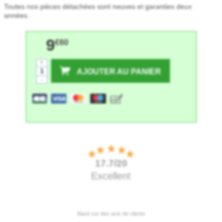
Toutes nos pièces détachées sont neuves et garanties deux
années.
9
€60
+
AJOUTER AU PANIER
-