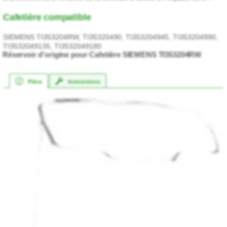
Cafetière compatible
SIEMENS TI353204RW, TI35320490, TI353204945, TI353204990,
TI3532049135, TI3532049180
Réservoir d'origine pour Cafetière SIEMENS TI353204RW
Pièce
Instructions