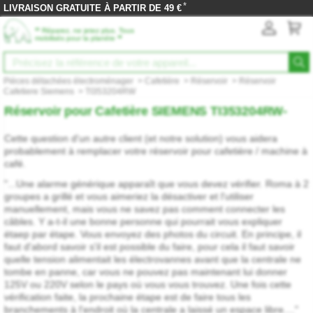
*
LIVRAISON GRATUITE À PARTIR DE 49 €
‟
Réparez, ne jetez plus. Tous
”
mobilisés pour la planète
Pièces détachées électroménager
>
Cafetière
>
Réservoir
>
Réservoir
Cafetiere Siemens
>
TI353204RW
Réservoir pour Cafetière SIEMENS TI353204RW-
Cette question d'un autre client (et notre solution) vous aidera
probablement à remplacer votre réservoir pour cafetière / machine à
café.
"...Une alarme générique apparaît que vous devez vérifier. Roma à 2
groupes a grillé et vous aimeriez la désactiver et l'utiliser
manuellement, mais vous ne savez pas comment connecter les
câbles. Y a-t-il une bonne personne qui pourrait vous expliquer
étaep par étape. Vous envoyez des photos du circuit. En principe, il
faut d'abord savoir s'il est possible du faire, pour cela il faut savoir
quelle tension alimentait les électrovannes avant que la centrale ne
tombe en panne, car vous ne pouvez pas maintenant lui donner
125V ou 220V selon le pays où vous vous trouvez. Une fois cette
vérification faite, la prochaine étape est de faire tous les
branchements à l'endroit où la centrale a laissé un espace libre...."