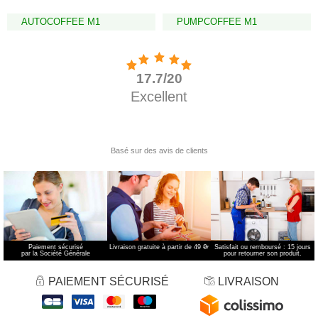
AUTOCOFFEE M1
PUMPCOFFEE M1
Paiement sécurisé
Livraison gratuite à partir de 49 €
*
Satisfait ou remboursé : 15 jours
par la Société Générale
pour retourner son produit.
PAIEMENT SÉCURISÉ
LIVRAISON