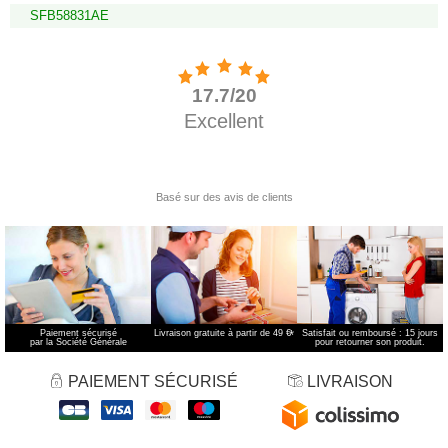
SFB58831AE
Paiement sécurisé
Livraison gratuite à partir de 49 €
*
Satisfait ou remboursé : 15 jours
par la Société Générale
pour retourner son produit.
PAIEMENT SÉCURISÉ
LIVRAISON