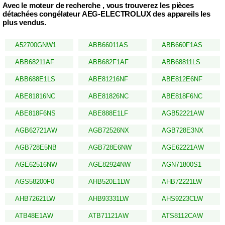
Avec le moteur de recherche , vous trouverez les pièces
détachées congélateur AEG-ELECTROLUX des appareils les
plus vendus.
A52700GNW1
ABB66011AS
ABB660F1AS
ABB68211AF
ABB682F1AF
ABB68811LS
ABB688E1LS
ABE81216NF
ABE812E6NF
ABE81816NC
ABE81826NC
ABE818F6NC
ABE818F6NS
ABE888E1LF
AGB52221AW
AGB62721AW
AGB72526NX
AGB728E3NX
AGB728E5NB
AGB728E6NW
AGE62221AW
AGE62516NW
AGE82924NW
AGN71800S1
AGS58200F0
AHB520E1LW
AHB72221LW
AHB72621LW
AHB93331LW
AHS9223CLW
ATB48E1AW
ATB71121AW
ATS8112CAW