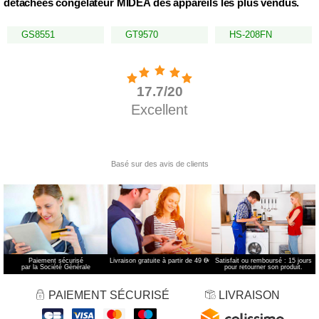
détachées congélateur MIDEA des appareils les plus vendus.
GS8551
GT9570
HS-208FN
Paiement sécurisé
Livraison gratuite à partir de 49 €
*
Satisfait ou remboursé : 15 jours
par la Société Générale
pour retourner son produit.
PAIEMENT SÉCURISÉ
LIVRAISON