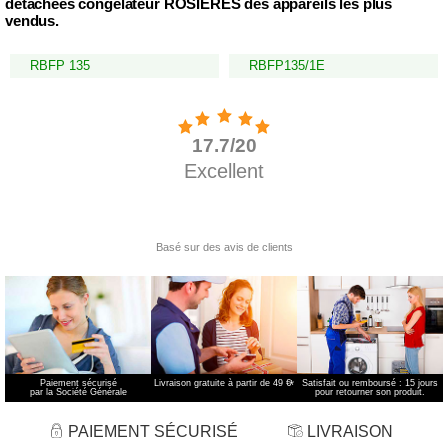
détachées congélateur ROSIERES des appareils les plus
vendus.
RBFP 135
RBFP135/1E
Paiement sécurisé
Livraison gratuite à partir de 49 €
*
Satisfait ou remboursé : 15 jours
par la Société Générale
pour retourner son produit.
PAIEMENT SÉCURISÉ
LIVRAISON