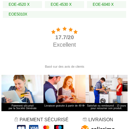
EOE-4520 X
EOE-4530 X
EOE-6040 X
EOE5010X
Paiement sécurisé
Livraison gratuite à partir de 49 €
*
Satisfait ou remboursé : 15 jours
par la Société Générale
pour retourner son produit.
PAIEMENT SÉCURISÉ
LIVRAISON