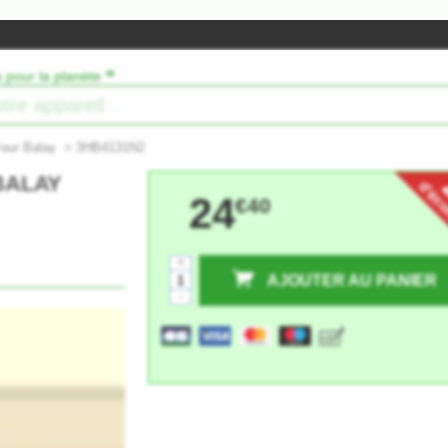
”
s pour la planète
Four Balay
>
3HB4131N2
 BALAY
d'éc
24
€40
+
AJOUTER AU PANIER
-