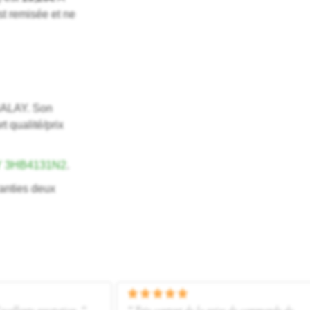
st remisée et ne
 BALAY. Son
 qualité/prix
Y 3HB4131N2
.
anties deux