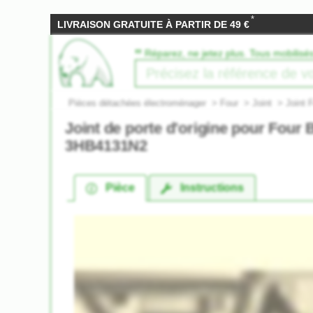
*
LIVRAISON GRATUITE À PARTIR DE 49 €
‟
Réparez, ne jetez plus. Tous mobilisé
Pièces détachées électroménager
>
Four
>
Joint
>
Joint 
Joint de porte d'origine pour Four
3HB4131N2
Pièce
Instructions