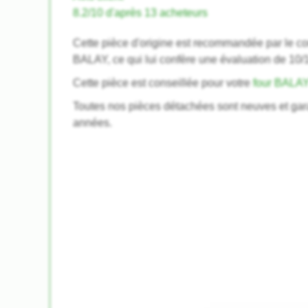
8.2/10 d'après 13 acheteurs
Cette pièce d'origine est recommandée par le co
BALAY, ce qui lui confère une évaluation de 10/
Cette pièce est conseillée pour votre
four BALA
Toutes nos pièces détachées sont neuves et gar
années.