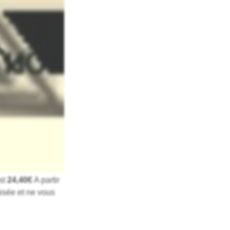
st
24,40€
A partir
isée et ne vous