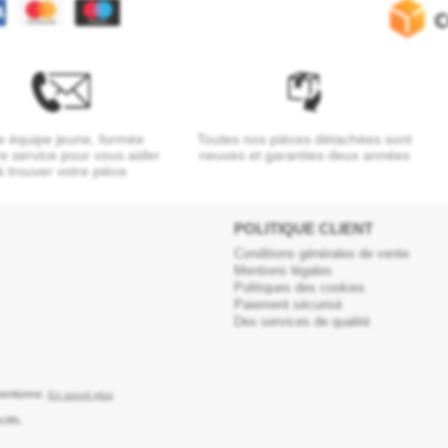
 équipe jeune, formée
Toutes nos pièces détachées sont
re service pour vous aider
neuves et garanties deux années
à trouver votre pièce
POLITIQUE CLIENT
Conditions générales de vente
Mentions légales
Politiques des cookies
Paiement sécurisé
Des services de qualité
 mentionne.
En savoir plus
tifs.