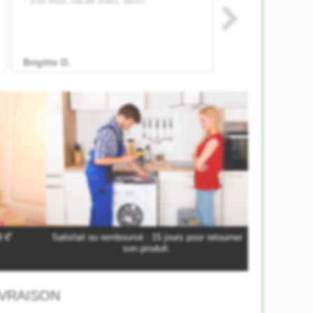
*
9 €
Satisfait ou remboursé : 15 jours pour retourner
son produit.
VRAISON