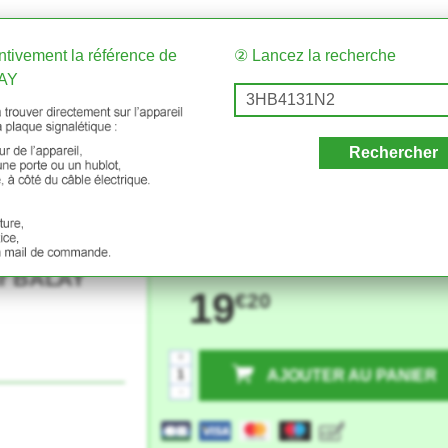
entivement la référence de
② Lancez la recherche
LAY
Rechercher
ur BALAY
19
€20
+
AJOUTER AU PANIER
-