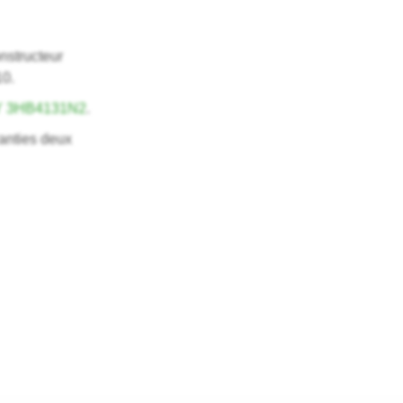
nstructeur
10.
Y 3HB4131N2
.
anties deux