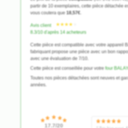
partir de 10 exemplaires, cette pièce détachée e
vous coutera que
18,57€
.
Avis client
8.3/10 d'après 14 acheteurs
Cette pièce est compatible avec votre appareil
fabriquant propose une pièce avec un bon rapport
avec une évaluation de 7/10.
Cette pièce est conseillée pour votre
four BALA
Toutes nos pièces détachées sont neuves et gar
années.