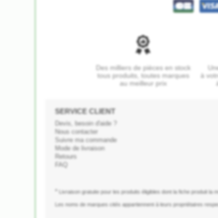
Des milliers de pièces en stock
Une
tous produits, toutes marques
à vot
au meilleur prix
SERVICE CLIENT
Devis, besoin d'aide ?
Nous contacter
Suivre ma commande
Mode de livraison
Retours
FAQ
*
Livraison gratuite pour les produits éligibles dont la fiche produit la
Les noms de marques cités appartiennent à leurs propriétaires respec