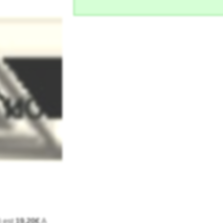
) est
19,20€
A