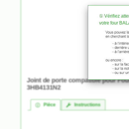
① Vérifiez att
votre four BA
Joint de porte compatible pour Fo
3HB4131N2
Pièce
Instructions