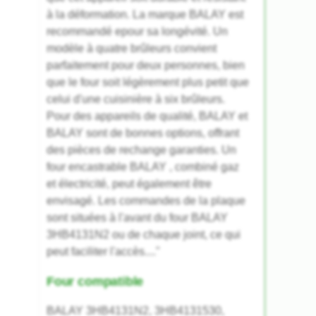
à la déformation. La marque BALAY est
recommandé epour sa longévité. Un
modèle à quatre brûleurs convient
parfaitement pour deux personnes, bien
que le four soit légèrement plus petit que
celui d'une cuisinière à six brûleurs.
Pour des appareils de qualité, BALAY et
BALAY sont de bonnes options, offrant
des pièces de rechange garanties. Un
four encastrable BALAY , combiné gaz
et électricité, peut également être
envisagé. Les commandes de la plaque
sont situées à l'avant du four BALAY
3HB4131N2 ou de chaque joint, ce qui
peut faciliter l'accès...."
Four compatible
BALAY 3HB4131N2, 3HB4131530,