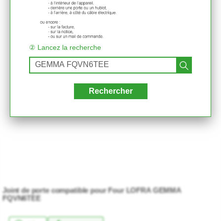
② Lancez la recherche
Rechercher
Joint de porte compatible pour Four LOFRA GEMMA
FQVN6TEE
★★★★★
★★★★★