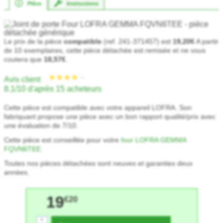
Pièce
Instructions
Le prix de la pièce
compatible
(ref. 241-371457) est
19,20€
A partir
de 10 exemplaires, cette pièce détachée est remisée et ne vous
coutera que
18,57€
.
Avis client
8.1/10 d'après 15 acheteurs
Cette pièce est compatible avec votre appareil LOFRA. Son
fabriquant propose une pièce avec un bon rapport qualité/prix avec
une évaluation de 7/10.
Cette pièce est conseillée pour votre
four LOFRA GEMMA
FQVN6TEE
.
Toutes nos pièces détachées sont neuves et garanties deux
années.
19
€20
+