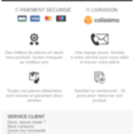
PAIEMENT SÉCURISÉ
LIVRAISON
Des milliers de pièces en stock
Une équipe jeune, formée
tous produits, toutes marques
à votre service pour vous aider
au meilleur prix
à trouver votre pièce
Toutes nos pièces détachées
Satisfait ou remboursé : 15
sont neuves et garanties deux
jours pour retourner son
années
produit.
SERVICE CLIENT
Devis, besoin d'aide ?
Nous contacter
Suivre ma commande