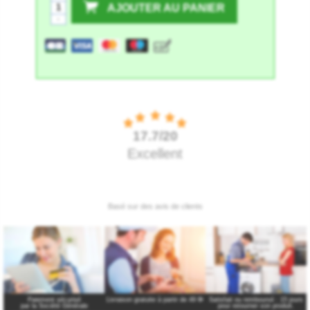
AJOUTER AU PANIER
-
Paiement sécurisé
Livraison gratuite à partir de 49 €
*
Satisfait ou remboursé : 15 jours
par la Société Générale
pour retourner son produit.