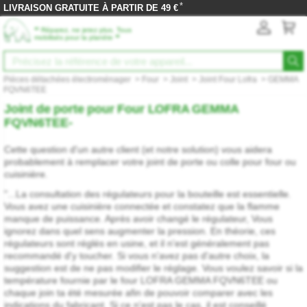
*
LIVRAISON GRATUITE À PARTIR DE 49 €
‟
Réparez, ne jetez plus. Tous
”
mobilisés pour la planète
Pièces détachées électroménager
>
Four
>
Joint
>
Joint Four Lofra
>
GEMMA
FQVN6TEE
Joint de porte pour Four LOFRA GEMMA
FQVN6TEE-
Cette question d'un autre client (et notre solution) vous aidera
probablement à remplacer votre joint de porte ou colle pour four ou
cuisinière.
"...La consultation des régulateurs pour la bouteille est essentielle.
Vous avez une cuisinière connectée et constatez que la flamme
manque de puissance. Après avoir changé le régulateur, Vous
ignorez dans quel sens augmenter la pression. En théorie, ces
régulateurs sont réglés en usine, et il n'est généralement pas
recommandé d'y toucher. Si vous n'avez pas d'autre choix, la
suggestion est de ne pas modifier le réglage. Vous voulez savoir si la
température fournie par le four LOFRA GEMMA FQVN6TEE ou
chaque join ta été mesurée afin de pouvoir comparer avec les
indications du fabricant. Si ce n'est pas le cas, il est conseillé