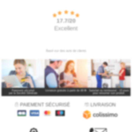
Paiement sécurisé
Livraison gratuite à partir de 49 €
*
Satisfait ou remboursé : 15 jours
par la Société Générale
pour retourner son produit.
PAIEMENT SÉCURISÉ
LIVRAISON