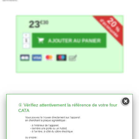
20
d'économie
23
€30
%
+
AJOUTER AU PANIER
-
① Vérifiez attentivement la référence de votre four
CATA