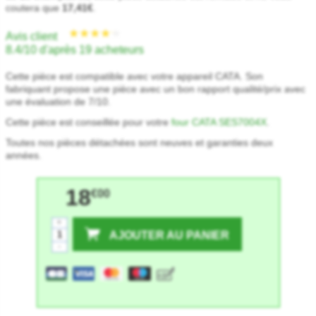
coutera que
17,41€
.
Avis client
8.4/10 d'après 19 acheteurs
Cette pièce est compatible avec votre appareil CATA. Son
fabriquant propose une pièce avec un bon rapport qualité/prix avec
une évaluation de 7/10.
Cette pièce est conseillée pour votre
four CATA SES7004X
.
Toutes nos pièces détachées sont neuves et garanties deux
années.
18
€00
+
AJOUTER AU PANIER
-