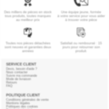
Des milliers de pièces en stock
Une équipe jeune, formée
tous produits, toutes marques
à votre service pour vous aider
au meilleur prix
à trouver votre pièce
Toutes nos pièces détachées
Satisfait ou remboursé : 15
sont neuves et garanties deux
jours pour retourner son
années
produit.
SERVICE CLIENT
Devis, besoin d'aide ?
Nous contacter
Suivre ma commande
Mode de livraison
Retours
FAQ
POLITIQUE CLIENT
Conditions générales de vente
Mentions légales
Politiques des cookies