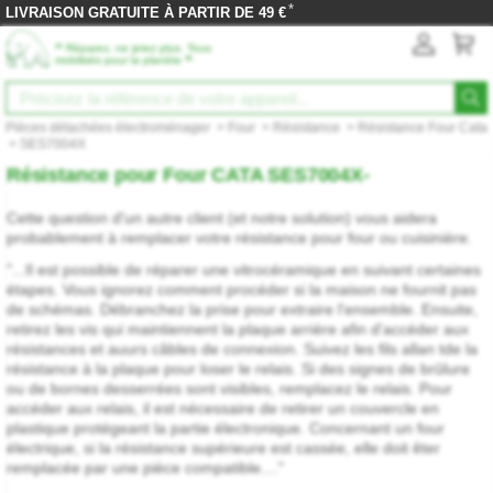
*
LIVRAISON GRATUITE À PARTIR DE 49 €
‟
Réparez, ne jetez plus. Tous
”
mobilisés pour la planète
Pièces détachées électroménager
>
Four
>
Résistance
>
Résistance Four Cata
>
SES7004X
Résistance pour Four CATA SES7004X-
Cette question d'un autre client (et notre solution) vous aidera
probablement à remplacer votre résistance pour four ou cuisinière.
"...Il est possible de réparer une vitrocéramique en suivant certaines
étapes. Vous ignorez comment procéder si la maison ne fournit pas
de schémas. Débranchez la prise pour extraire l'ensemble. Ensuite,
retirez les vis qui maintiennent la plaque arrière afin d'accéder aux
résistances et auurs câbles de connexion. Suivez les fils allan tde la
résistance à la plaque pour loser le relais. Si des signes de brûlure
ou de bornes desserrées sont visibles, remplacez le relais. Pour
accéder aux relais, il est nécessaire de retirer un couvercle en
plastique protégeant la partie électronique. Concernant un four
électrique, si la résistance supérieure est cassée, elle doit êter
remplacée par une pièce compatible...."