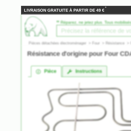
*
LIVRAISON GRATUITE À PARTIR DE 49 €
‟
Réparez, ne jetez plus. Tous mobilisé
Pièces détachées électroménager
>
Four
>
Résistance
>
Résistance d'origine pour Four C
Pièce
Instructions