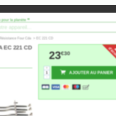
”
s pour la planète
Résistance Four Cda
>
EC 221 CD
DA EC 221 CD
d'éc
23
€30
+
AJOUTER AU PANIER
-