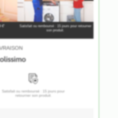
*
9 €
Satisfait ou remboursé : 15 jours pour retourner
son produit.
VRAISON
Satisfait ou remboursé : 15 jours pour
retourner son produit.