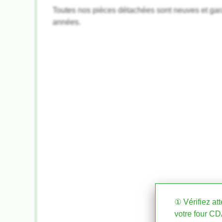
Toutes nos pièces détachées sont neuves et gar
années.
① Vérifiez at
votre four C