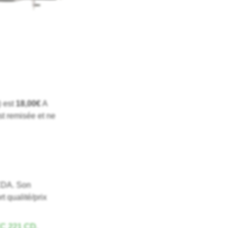
) est
18,00€
A
st remisée et ne
 CDA. Son
 qualité/prix
EC 221 CD
.