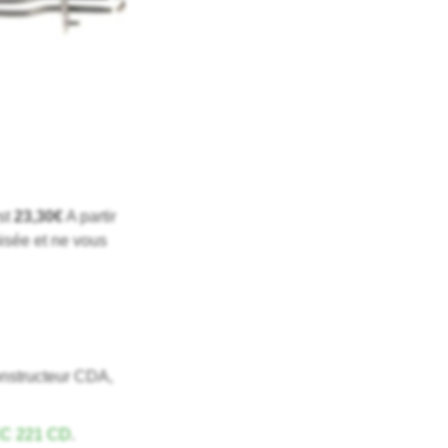
st
23,30€
A partir
isée et ne vous
onstructeur CDA,
EC 221 CD
.