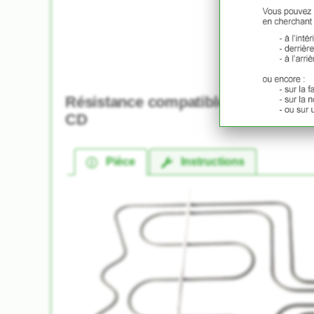
Résistance compatible pour Four 
CD
Pièce
Instructions