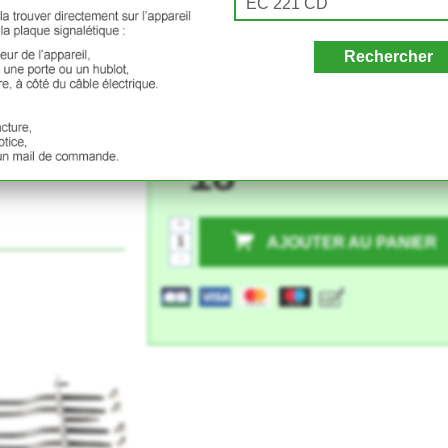
Rechercher
CDA EC 221
18
€00
+
AJOUTER AU PANIER
-