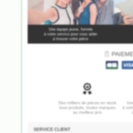
Une équipe jeune, formée
à votre service pour vous aider
à trouver votre pièce
PAIEME
Des milliers de pièces en stock
Une
tous produits, toutes marques
à vot
au meilleur prix
SERVICE CLIENT