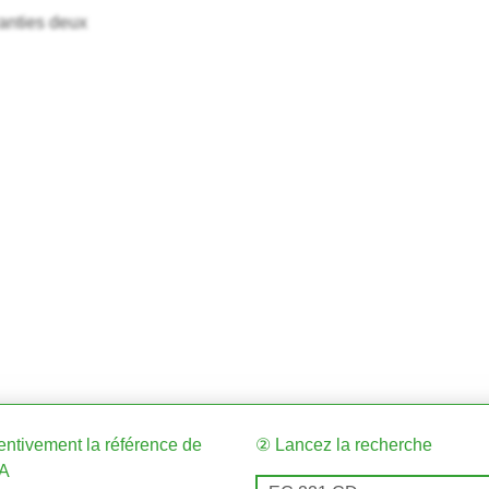
anties deux
tentivement la référence de
② Lancez la recherche
DA