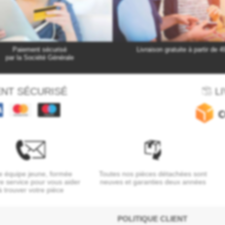
Paiement sécurisé
Livraison gratuite à partir de 4
par la Société Générale
NT SÉCURISÉ
LI
 équipe jeune, formée
Toutes nos pièces détachées sont
re service pour vous aider
neuves et garanties deux années
à trouver votre pièce
POLITIQUE CLIENT