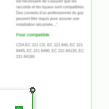
est nécessaire de s'assurer que les
raccords et les tuyaux sont compatibles.
Des conseils d'un professionnel du gaz
peuvent être requis pour assurer une
installation sécurisée...."
Four compatible
CDA EC 221 CD, EC 221 840, EC 221
8445, EC 221 8490, EC 221 84135, EC
221 84180