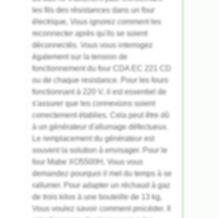
les fils des résistances dans un four
électrique, Vous ignorez comment les
reconnecter après qu'ils se soient
déconnectés. Vous vous interrogez
également sur la tension de
fonctionnement du four CDA EC 221 CD
ou de chaque resistance. Pour les fours
fonctionnant à 220 V, il est essentiel de
s'assurer que les connexions soient
correctement établies. Cela peut être dû
à un générateur d'allumage défectueux.
Le remplacement du générateur est
souvent la solution à envisager. Pour le
four Mabe XO5500H, Vous vous
demandez pourquoi il met du temps à se
rallumer. Pour adapter un réchaud à gaz
de trois kilos à une bouteille de 13 kg,
Vous voulez savoir comment procéder. Il