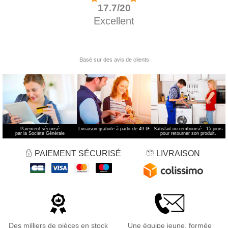
Paiement sécurisé
Livraison gratuite à partir de 49 €
*
Satisfait ou remboursé : 15 jours
par la Société Générale
pour retourner son produit.
PAIEMENT SÉCURISÉ
LIVRAISON
Des milliers de pièces en stock
Une équipe jeune, formée