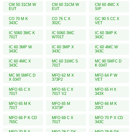
CM 50 31CM W
CM 60 31CM W
CM 60 4MC X
EUT
EUT
SIP
CO 70 M K
CO 76 C X
GC 90 5 CC X
343C
302C
VET
IC 5060 3MC K
IC 5060 3MC
IC 60 3MP K
701T
W701T
343C
IC 60 3MP W
IC 60 3MP X
IC 60 4MC W
343C
343C
343C
IC 60 4MC X
MC 60 31MC S
MC 90 5MFC D
343C
701T
K 034T
MC 90 5MFC D
MFO 62 M X
MFO 64 P W
X 034T
373P2
VET
MFO 65 C X
MFO 65 C X
MFO 65 H X
701T
701T V2
343X
MFO 65 M K
MFO 65 M
MFO 66 M K
701T
X373P
205T
MFO 66 P K CD
MFO 69 C X
MFO 70 P X CD
765C
701T
343C
MFO 70 P X
MFO 78 C DX
MFO 78 P DX