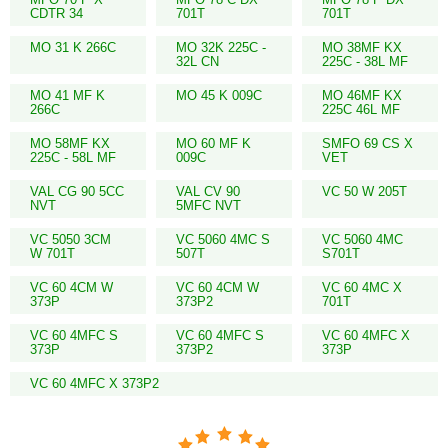
CDTR 34
701T
701T
MO 31 K 266C
MO 32K 225C -
MO 38MF KX
32L CN
225C - 38L MF
MO 41 MF K
MO 45 K 009C
MO 46MF KX
266C
225C 46L MF
MO 58MF KX
MO 60 MF K
SMFO 69 CS X
225C - 58L MF
009C
VET
VAL CG 90 5CC
VAL CV 90
VC 50 W 205T
NVT
5MFC NVT
VC 5050 3CM
VC 5060 4MC S
VC 5060 4MC
W 701T
507T
S701T
VC 60 4CM W
VC 60 4CM W
VC 60 4MC X
373P
373P2
701T
VC 60 4MFC S
VC 60 4MFC S
VC 60 4MFC X
373P
373P2
373P
VC 60 4MFC X 373P2