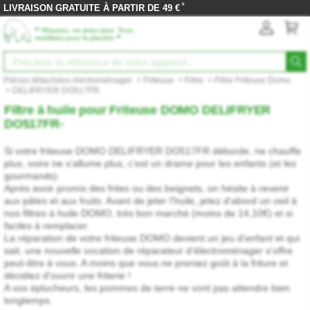
*
LIVRAISON GRATUITE À PARTIR DE 49 €
‟
Réparez, ne jetez plus. Tous
”
mobilisés pour la planète
Pièces détachées électroménager
>
Friteuse
>
Filtre
>
Filtre Friteuse Domo
>
DELIFRYER DO517FR
Filtre à huile pour Friteuse DOMO DELIFRYER
DO517FR-
Si votre friteuse DOMO DELIFRYER DO517FR déborde, ne chauffe
plus, voire ne s'allume plus, c'est un drame pour les enfants (et les
gourmands).
Après avoir promis des frites ou des beignets, on hésite à revenir
aux pâtes et aux fruits. Avant de jeter l'huile, jetez d'abord un oeil à
nos filtres à huile DOMO, très bon marché (moins de 14,10€) et si
faciles à remplacer.
La réparation de votre friteuse DOMO devient un jeu d'enfant et qui
sait, une nouvelle vocation de réparateur d'électroménager s'offre
peut-être à vous. A moins que vous ne preniez goût à la friture et
décidiez d'ouvrir une friterie !
A vos éplucheurs, les pommes de terre ne vont pas attendre bien
longtemps.