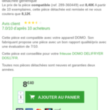
Le prix de la pièce
compatible
(ref. 289-360449) est
8,40€
A partir
de 10 exemplaires, cette pièce détachée est remisée et ne vous
coutera que
8,12€
.
Avis client
7.0/10 d'après 10 acheteurs
Cette pièce est compatible avec votre appareil DOMO. Son
fabriquant propose une pièce avec un bon rapport qualité/prix avec
une évaluation de 7/10.
Cette pièce est conseillée pour votre
friteuse DOMO DELIFRYER
DO517FR
.
Toutes nos pièces détachées sont neuves et garanties deux
années.
8
€40
+
AJOUTER AU PANIER
-