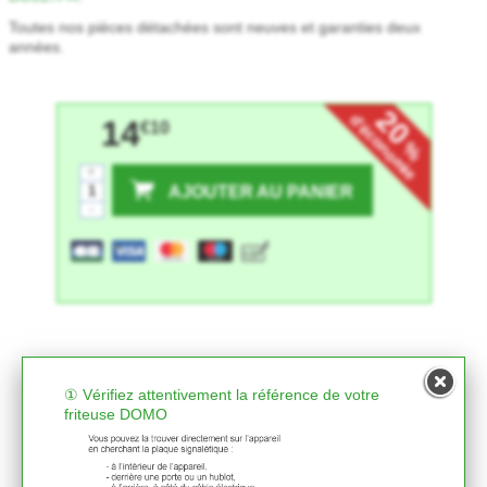
Toutes nos pièces détachées sont neuves et garanties deux
années.
20
d'économie
14
€10
%
+
AJOUTER AU PANIER
-
① Vérifiez attentivement la référence de votre
friteuse DOMO