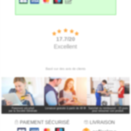
Paiement sécurisé
Livraison gratuite à partir de 49 €
*
Satisfait ou remboursé : 15 jours
par la Société Générale
pour retourner son produit.
PAIEMENT SÉCURISÉ
LIVRAISON