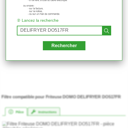
② Lancez la recherche
Rechercher
Filtre compatible pour Friteuse DOMO DELIFRYER DO517FR
★★★★★
★★★★★
Pièce
Instructions