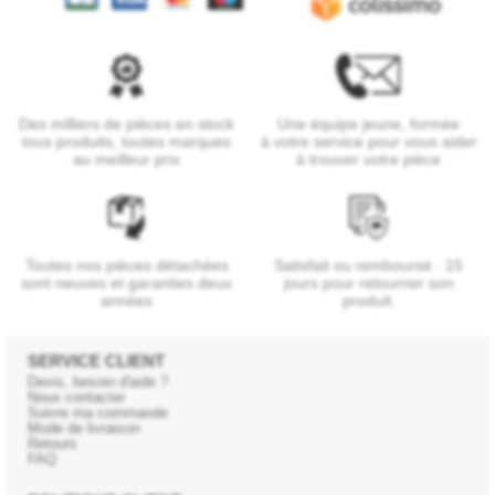
Des milliers de pièces en stock
Une équipe jeune, formée
tous produits, toutes marques
à votre service pour vous aider
au meilleur prix
à trouver votre pièce
Toutes nos pièces détachées
Satisfait ou remboursé : 15
sont neuves et garanties deux
jours pour retourner son
années
produit.
SERVICE CLIENT
Devis, besoin d'aide ?
Nous contacter
Suivre ma commande
Mode de livraison
Retours
FAQ