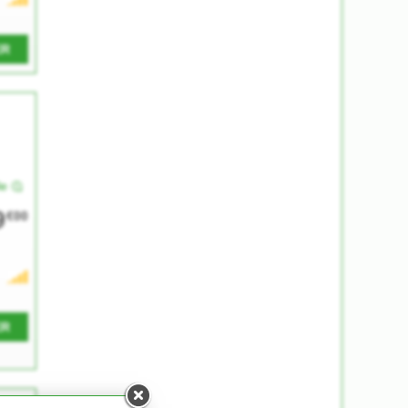
ER
le
9
€00
ER