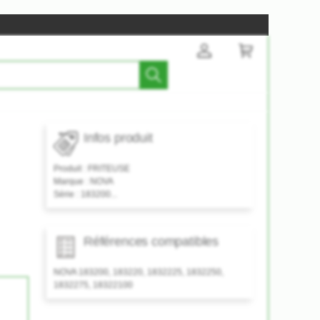
Infos produit
Produit :
FRITEUSE
Marque :
NOVA
Série :
183200...
Références compatibles
NOVA 183200, 183220, 1832225, 1832250,
1832275, 18322100