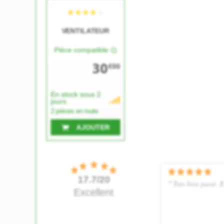
VENTILATEUR
Pièce compatible
30
€00
En stock sous 2
jours
2 pièces en route
AJOUTER