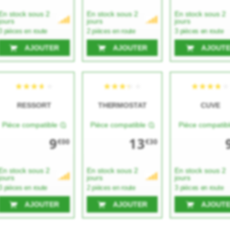
En stock sous 2
En stock sous 2
En stock sous 2
jours
jours
jours
3 pièces en route
2 pièces en route
3 pièces en route
AJOUTER
AJOUTER
AJOUT
RESSORT
THERMOSTAT
CUVE
Pièce compatible
Pièce compatible
Pièce compatib
9
13
€00
€30
En stock sous 2
En stock sous 2
En stock sous 2
jours
jours
jours
3 pièces en route
2 pièces en route
3 pièces en route
AJOUTER
AJOUTER
AJOUT