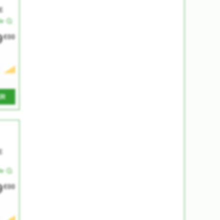
E
le
9
€00
ER
E
le
9
€00