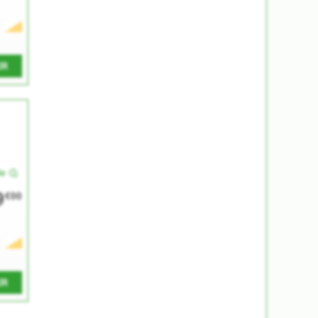
ER
le
9
€00
ER