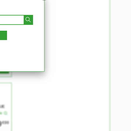
UR
le
9
€00
ER
UE
le
9
€00