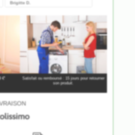
*
9 €
Satisfait ou remboursé : 15 jours pour retourner
son produit.
VRAISON