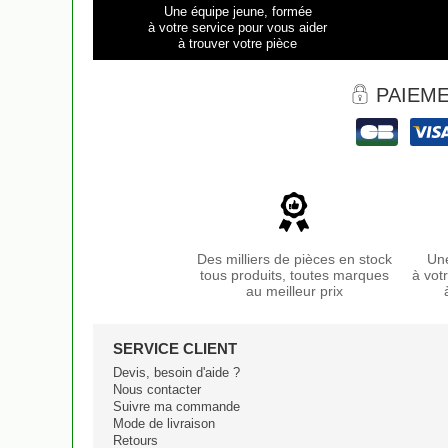
Une équipe jeune, formée
à votre service pour vous aider
à trouver votre pièce
PAIEME
Des milliers de pièces en stock
Une
tous produits, toutes marques
à vot
au meilleur prix
SERVICE CLIENT
Devis, besoin d'aide ?
Nous contacter
Suivre ma commande
Mode de livraison
Retours