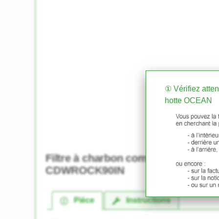
① Vérifiez atte
hotte OCEAN
Filtre à charbon compatible pour 
CDWROCK90IN
Pièce
Instructions