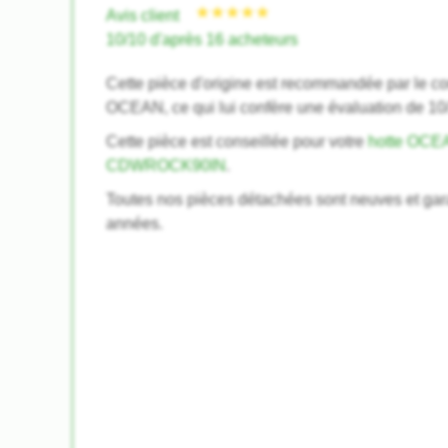
Avis client
10/10 d'après 16 acheteurs
Cette pièce d'origine est recommandée par le co
OCEAN, ce qui lui confère une évaluation de 10
Cette pièce est conseillée pour votre
hotte OCE
CDWROCK90IN
.
Toutes nos pièces détachées sont neuves et gar
années.