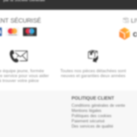
NT SÉCURISÉ
LI
 équipe jeune, formée
Toutes nos pièces détachées sont
re service pour vous aider
neuves et garanties deux années
à trouver votre pièce
POLITIQUE CLIENT
Conditions générales de vente
Mentions légales
Politiques des cookies
Paiement sécurisé
Des services de qualité