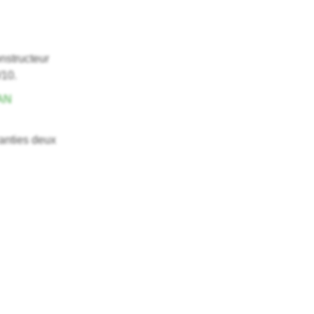
nstructeur
/10.
AN
anties deux