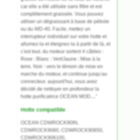
car elle a été utilisée sans filtre et est
complètement graissée. Vous pouvez
utiliser un dégraissant à base de pétrole
ou du WD-40. Facile, mettez un
interrupteur individuel sur votre hotte et
allumez-la et éteignez-la à partir de là, et
c'est tout. du moteur sortent 4 câbles :
Rose : Blanc : Vert/Jaune : Mise à la
terre. Noir : vers le témoin de mise en
marche du moteur, et continue jusqu'au
connecteur. aujourd'hui, vous avez
décidé de nettoyer en profondeur la
hotte purificatrice OCEAN MOD...."
Hotte compatible
OCEAN CDWROCK90IN,
CDWROCK9060, CDWROCK90650,
CDWROCK906100,