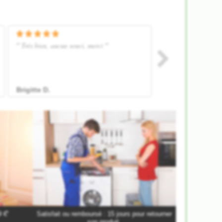
*
9 €
Satisfait ou remboursé : 15 jours pour retourner
son produit.