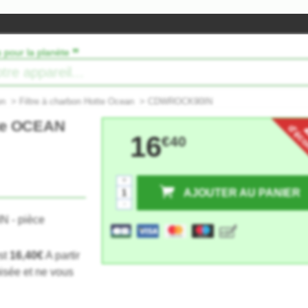
”
s pour la planète
on
>
Filtre à charbon Hotte Ocean
>
CDWROCK90IN
otte OCEAN
d'éc
16
€40
+
AJOUTER AU PANIER
-
st
16,40€
A partir
isée et ne vous