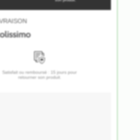
VRAISON
Satisfait ou remboursé : 15 jours pour
retourner son produit.