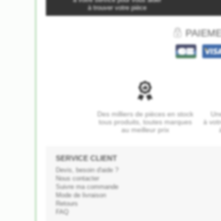
à trouver votre pièce
PAIEME
Des milliers de pièces en stock
Une
tous produits, toutes marques
à vot
au meilleur prix
SERVICE CLIENT
Devis, besoin d'aide ?
Nous contacter
Suivre ma commande
Mode de livraison
Retours
FAQ