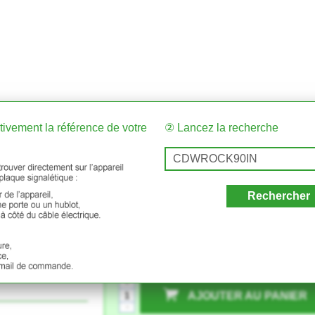
ntivement la référence de votre
② Lancez la recherche
Rechercher
Hotte OCEAN
10
€80
+
AJOUTER AU PANIER
-