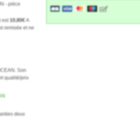
) est
10,80€
A
st remisée et ne
l OCEAN. Son
 qualité/prix
AN
anties deux