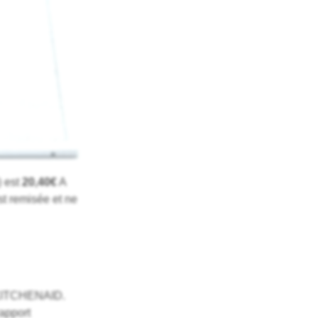
) est
20,40€
A
st remisée et ne
l KITCHENAID.
apport