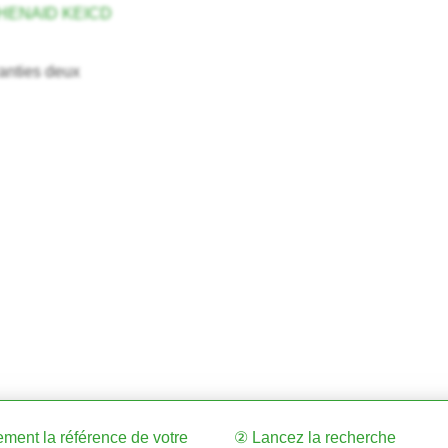
CHENAID KEICD
anties deux
vement la référence de votre
② Lancez la recherche