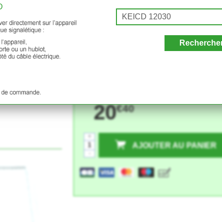
D
Recherche
otte
20
€40
+
AJOUTER AU PANIER
-