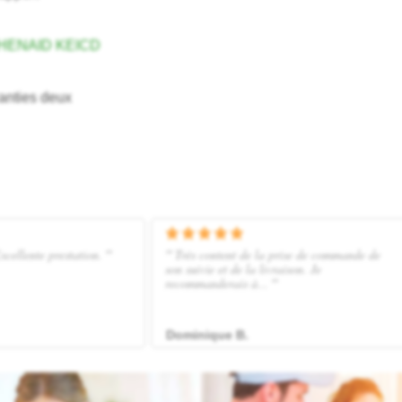
CHENAID KEICD
anties deux