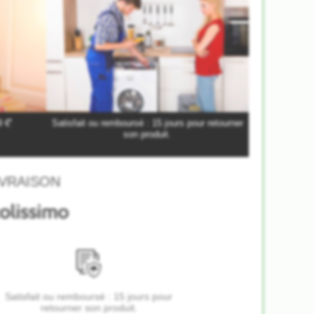
*
9 €
Satisfait ou remboursé : 15 jours pour retourner
son produit.
VRAISON
Satisfait ou remboursé : 15 jours pour
retourner son produit.