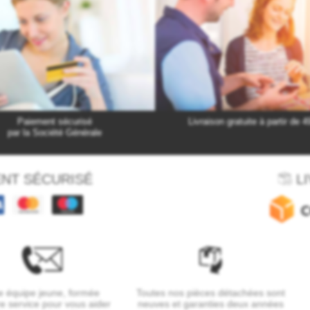
Paiement sécurisé
Livraison gratuite à partir de 4
par la Société Générale
NT SÉCURISÉ
LI
 équipe jeune, formée
Toutes nos pièces détachées sont
re service pour vous aider
neuves et garanties deux années