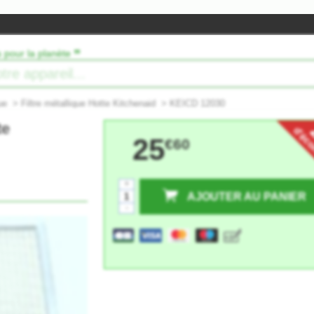
”
s pour la planète
ue
>
Filtre métallique Hotte Kitchenaid
>
KEICD 12030
te
d'éc
25
€60
+
AJOUTER AU PANIER
-