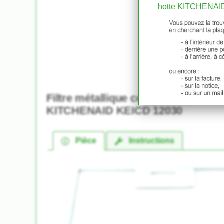
hotte KITCHENAI
Filtre métallique compatible pour H
KITCHENAID KEICD 12030
Pièce
Instructions