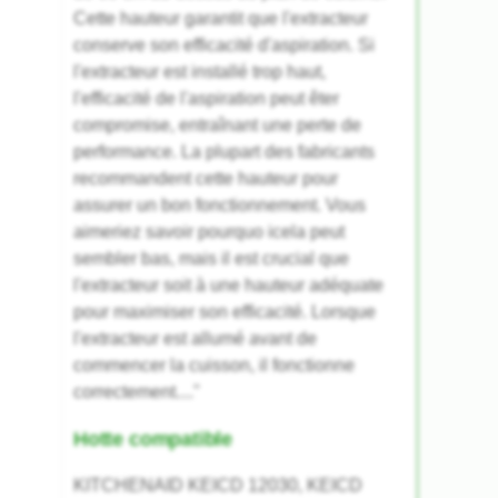
Cette hauteur garantit que l'extracteur
conserve son efficacité d'aspiration. Si
l'extracteur est installé trop haut,
l'efficacité de l'aspiration peut êter
compromise, entraînant une perte de
performance. La plupart des fabricants
recommandent cette hauteur pour
assurer un bon fonctionnement. Vous
aimeriez savoir pourquo icela peut
sembler bas, mais il est crucial que
l'extracteur soit à une hauteur adéquate
pour maximiser son efficacité. Lorsque
l'extracteur est allumé avant de
commencer la cuisson, il fonctionne
correctement...."
Hotte compatible
KITCHENAID KEICD 12030, KEICD