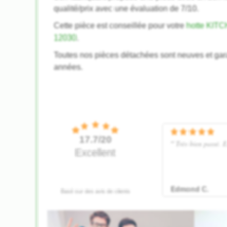
qualité/prix avec une évaluation de 7/10.
Cette pièce est conseillée pour votre
hotte KIT
12030
.
Toutes nos pièces détachées sont neuves et gar
années.