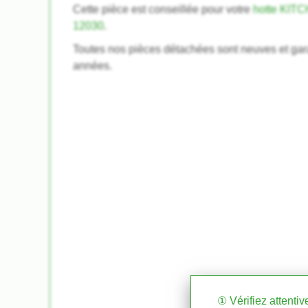
Cette pièce est conseillée pour votre
hotte KIT
12030
.
Toutes nos pièces détachées sont neuves et gar
années.
① Vérifiez attenti