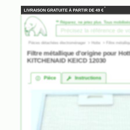
*
LIVRAISON GRATUITE À PARTIR DE 49 €
‟
Réparez, ne jetez plus. Tous mobilisé
Pièces détachées électroménager
>
Hotte
>
Filtre métalliq
Filtre métallique d'origine pour Hot
KITCHENAID KEICD 12030
Pièce
Instructions