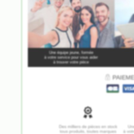
Une équipe jeune, formée
à votre service pour vous aider
à trouver votre pièce
PAIEME
Des milliers de pièces en stock
Une
tous produits, toutes marques
à vot