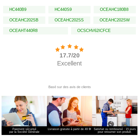
HC440B9
HC440S9
OCEAHC180B8
OCEAHC202SB
OCEAHC202SS
OCEAHC202SW
OCEAHT440R8
OCSCHV62ICFCE
Paiement sécurisé
Livraison gratuite à partir de 49 €
*
Satisfait ou remboursé : 15 jours
par la Société Générale
pour retourner son produit.