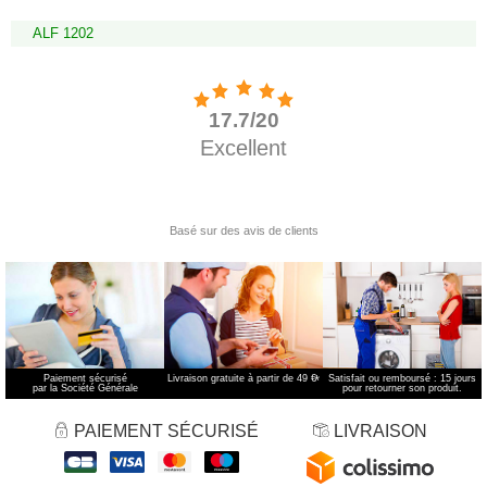
ALF 1202
Paiement sécurisé
Livraison gratuite à partir de 49 €
*
Satisfait ou remboursé : 15 jours
par la Société Générale
pour retourner son produit.
PAIEMENT SÉCURISÉ
LIVRAISON