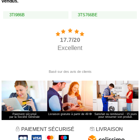
vendus.
3TI986B
3TS766BE
Paiement sécurisé
Livraison gratuite à partir de 49 €
*
Satisfait ou remboursé : 15 jours
par la Société Générale
pour retourner son produit.
PAIEMENT SÉCURISÉ
LIVRAISON