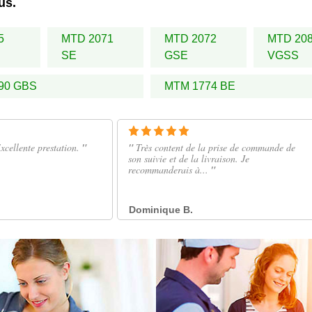
us.
5
MTD 2071
MTD 2072
MTD 20
SE
GSE
VGSS
90 GBS
MTM 1774 BE