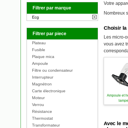
Votre appar
Filtrer par marque
Nombreux so
Ecg
Choisir l
Filtrer par piece
Les micro-on
Plateau
vous avez t
Fusible
corresponda
Plaque mica
Ampoule
Filtre ou condensateur
Interrupteur
Magnétron
Carte électronique
Ampoule et h
Moteur
lamp
Verrou
Résistance
Thermostat
Avec le m
Transformateur