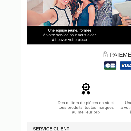
Une équipe jeune, formée
à votre service pour vous aider
à trouver votre pièce
PAIEME
Des milliers de pièces en stock
Une
tous produits, toutes marques
à vot
au meilleur prix
SERVICE CLIENT