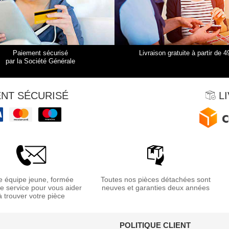
Paiement sécurisé
Livraison gratuite à partir de 4
par la Société Générale
NT SÉCURISÉ
LI
 équipe jeune, formée
Toutes nos pièces détachées sont
re service pour vous aider
neuves et garanties deux années
à trouver votre pièce
POLITIQUE CLIENT