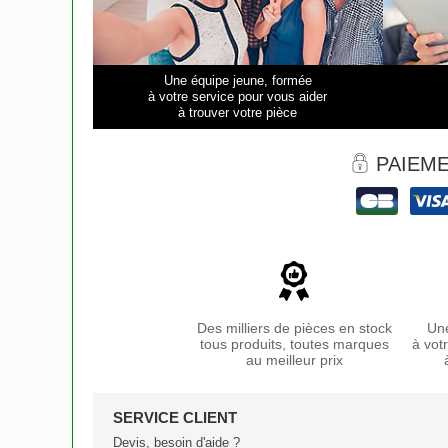
Une équipe jeune, formée
à votre service pour vous aider
à trouver votre pièce
PAIEME
Des milliers de pièces en stock
Une
tous produits, toutes marques
à vot
au meilleur prix
SERVICE CLIENT
Devis, besoin d'aide ?