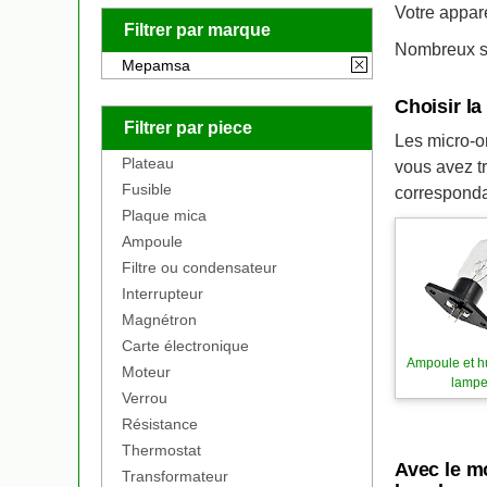
Votre appar
Filtrer par marque
Nombreux so
Mepamsa
Choisir l
Filtrer par piece
Les micro-on
Plateau
vous avez t
Fusible
corresponda
Plaque mica
Ampoule
Filtre ou condensateur
Interrupteur
Magnétron
Carte électronique
Ampoule et h
Moteur
lamp
Verrou
Résistance
Thermostat
Avec le m
Transformateur