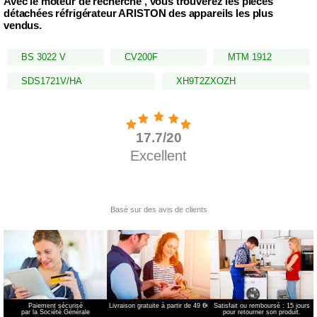
Avec le moteur de recherche , vous trouverez les pièces
détachées réfrigérateur ARISTON des appareils les plus
vendus.
BS 3022 V
CV200F
MTM 1912
SDS1721V/HA
XH9T2ZXOZH
Paiement sécurisé
Livraison gratuite à partir de 49 €
*
Satisfait ou remboursé : 15 jours
par la Société Générale
pour retourner son produit.