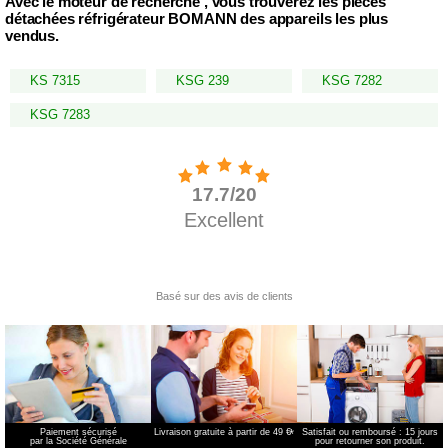
Avec le moteur de recherche , vous trouverez les pièces
détachées réfrigérateur BOMANN des appareils les plus
vendus.
KS 7315
KSG 239
KSG 7282
KSG 7283
Paiement sécurisé
Livraison gratuite à partir de 49 €
*
Satisfait ou remboursé : 15 jours
par la Société Générale
pour retourner son produit.