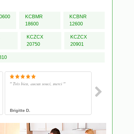
0600
KCBMR
KCBNR
18600
12600
X
KCZCX
KCZCX
20750
20901
810