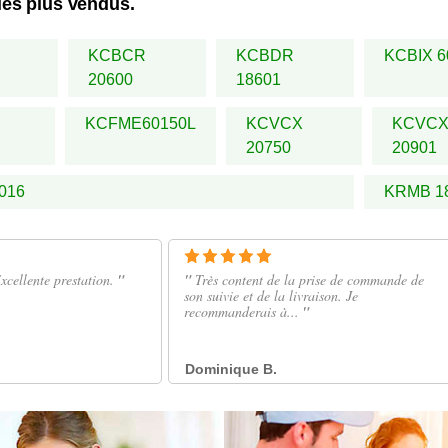
les plus vendus.
KCBCR
KCBDR
KCBIX 6
20600
18601
KCFME60150L
KCVCX
KCVC
20750
20901
016
KRMB 1