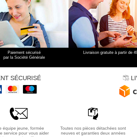
Paiement sécurisé
Livraison gratuite à partir de 4
par la Société Générale
NT SÉCURISÉ
LI
 équipe jeune, formée
Toutes nos pièces détachées sont
re service pour vous aider
neuves et garanties deux années