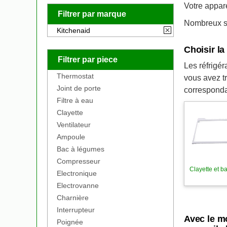
Votre appar
Filtrer par marque
Nombreux so
Kitchenaid
Choisir l
Filtrer par piece
Les réfrigér
Thermostat
vous avez t
Joint de porte
corresponda
Filtre à eau
Clayette
Ventilateur
Ampoule
Bac à légumes
Compresseur
Clayette et b
Electronique
Electrovanne
Charnière
Interrupteur
Avec le m
Poignée