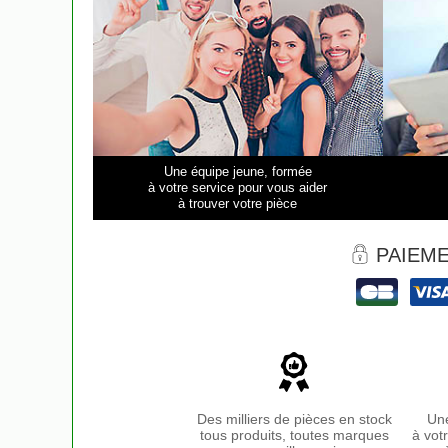
Une équipe jeune, formée
à votre service pour vous aider
à trouver votre pièce
PAIEME
Des milliers de pièces en stock
Une
tous produits, toutes marques
à vot