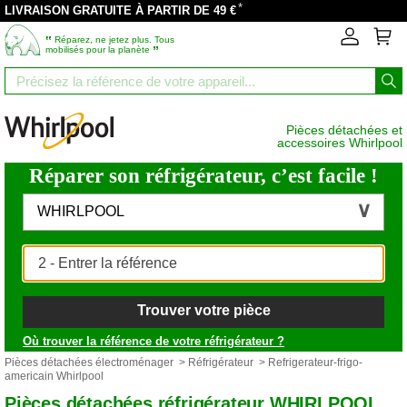
*
LIVRAISON GRATUITE À PARTIR DE 49 €
‟
Réparez, ne jetez plus. Tous
”
mobilisés pour la planète
Pièces détachées et
accessoires Whirlpool
Réparer son réfrigérateur, c’est facile !
WHIRLPOOL
Trouver votre pièce
Où trouver la référence de votre réfrigérateur ?
Pièces détachées électroménager
>
Réfrigérateur
> Refrigerateur-frigo-
americain Whirlpool
Pièces détachées réfrigérateur WHIRLPOOL