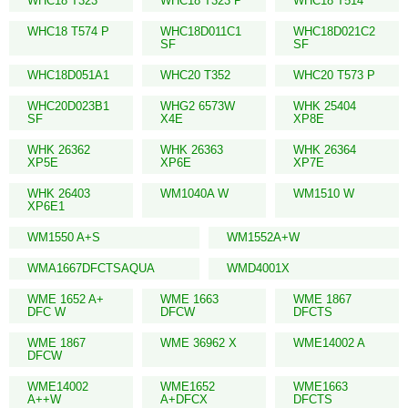
WHC18 T323
WHC18 T323 P
WHC18 T514
WHC18 T574 P
WHC18D011C1
WHC18D021C2
SF
SF
WHC18D051A1
WHC20 T352
WHC20 T573 P
WHC20D023B1
WHG2 6573W
WHK 25404
SF
X4E
XP8E
WHK 26362
WHK 26363
WHK 26364
XP5E
XP6E
XP7E
WHK 26403
WM1040A W
WM1510 W
XP6E1
WM1550 A+S
WM1552A+W
WMA1667DFCTSAQUA
WMD4001X
WME 1652 A+
WME 1663
WME 1867
DFC W
DFCW
DFCTS
WME 1867
WME 36962 X
WME14002 A
DFCW
WME14002
WME1652
WME1663
A++W
A+DFCX
DFCTS