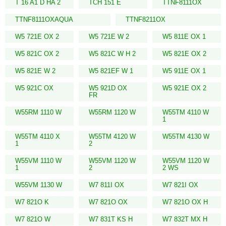
T 16 A1 D HA 2
TCH 151 E
TTNF8111OX
TTNF8111OXAQUA
TTNF8211OX
W5 721E OX 2
W5 721E W 2
W5 811E OX 1
W5 821C OX 2
W5 821C W H 2
W5 821E OX 2
W5 821E W 2
W5 821EF W 1
W5 911E OX 1
W5 921C OX
W5 921D OX
W5 921E OX 2
FR
W55RM 1110 W
W55RM 1120 W
W55TM 4110 W
1
W55TM 4110 X
W55TM 4120 W
W55TM 4130 W
1
2
W55VM 1110 W
W55VM 1120 W
W55VM 1120 W
1
2
2 WS
W55VM 1130 W
W7 811I OX
W7 821I OX
W7 821O K
W7 821O OX
W7 821O OX H
W7 821O W
W7 831T KS H
W7 832T MX H