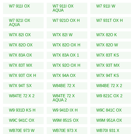
W7 911I OX
W7 911I OX
W7 911I W
AQUA
W7 921I OX
W7 921O OX H
W7 931T OX H
AQUA
W7X 82I OX
W7X 82I W
W7X 82O K
W7X 82O OX
W7X 82O OX H
W7X 82O W
W7X 83A OX
W7X 83A OX 1
W7X 83T KS
W7X 83T MX
W7X 92O OX H
W7X 93T MX
W7X 93T OX H
W7X 94A OX
W7X 94T KS
W7X 94T SX
W84BE 72 X
W84BE 72 X 2
W84TE 72 X 2
W84TE 72 X
W9 821C OX 2
AQUA 2
W9 931D KS H
W9 941D IX H
W9C 841C OX
W9C 941C OX
W9M 851S OX
W9M 951A OX
WB70E 973 W
WB70E 973 X
WB70I 931 X