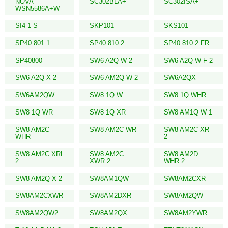
NOVA
SC302BLA+
SC302ISA+
WSN5586A+W
SI4 1 S
SKP101
SKS101
SP40 801 1
SP40 810 2
SP40 810 2 FR
SP40800
SW6 A2Q W 2
SW6 A2Q W F 2
SW6 A2Q X 2
SW6 AM2Q W 2
SW6A2QX
SW6AM2QW
SW8 1Q W
SW8 1Q WHR
SW8 1Q WR
SW8 1Q XR
SW8 AM1Q W 1
SW8 AM2C
SW8 AM2C WR
SW8 AM2C XR
WHR
2
SW8 AM2C XRL
SW8 AM2C
SW8 AM2D
2
XWR 2
WHR 2
SW8 AM2Q X 2
SW8AM1QW
SW8AM2CXR
SW8AM2CXWR
SW8AM2DXR
SW8AM2QW
SW8AM2QW2
SW8AM2QX
SW8AM2YWR