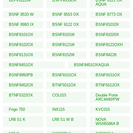
BLFV8122W
BSFV9353OX
BSNF 8121 OX
AQUA
BSNF 8533 W
BSNF 8553 OX
BSNF 8773 OX
BSNF 8993 IX
BSNF 9122 OX
BSNF81010X
BSNF8101OX
BSNF8101W
BSNF81020X
BSNF8102OX
BSNF8121W
BSNF8122OXH
BSNF8131OX
BSNF8152W
BSNF8422K
BSNF8451OX
BSNF8451OXAQUA
BSNF8993PB
BSNF9101OX
BSNF9151OX
BSNF9452OX
BTNF5011OX
BTNF5012OX
BTNF5322OX
COL015
Double Porte
ARC4440/PW
Frigo 750
INX115
KVC015
LR8 S1 K
LR8 S1 W B
NOVA
WSN5586A B