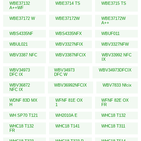
WBE37132
WBE3714 TS
WBE3715 TS
A++WF
WBE37172 W
WBE37172W
WBE37172W
A++
WBS4335NF
WBS4335NFX
WBUF011
WBUL021
WBV3327NFIX
WBV3327NFW
WBV3387 NFC
WBV3387NFCIX
WBV33992 NFC
IX
WBV34973
WBV34973
WBV34973DFCIX
DFC IX
DFC W
WBV36872
WBV36992NFCIX
WBV7833 Nfcix
NFC IX
WDNF 83D MX
WFNF 81E OX
WFNF 82E OX
H
1
FR
WH SP70 T121
WH2010A E
WHC18 T132
WHC18 T132
WHC18 T141
WHC18 T311
FR