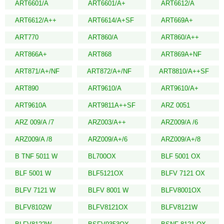
ART6601/A
ART6601/A+
ART6612/A
ART6612/A++
ART6614/A+SF
ART669A+
ART770
ART860/A
ART860/A++
ART866A+
ART868
ART869A+NF
ART871/A+/NF
ART872/A+/NF
ART8810/A++SF
ART890
ART9610/A
ART9610/A+
ART9610A
ART9811A++SF
ARZ 0051
ARZ 009/A /7
ARZ003/A++
ARZ009/A /6
ARZ009/A /8
ARZ009/A+/6
ARZ009/A+/8
B TNF 5011 W
BL700OX
BLF 5001 OX
BLF 5001 W
BLF5121OX
BLFV 7121 OX
BLFV 7121 W
BLFV 8001 W
BLFV8001OX
BLFV8102W
BLFV8121OX
BLFV8121W