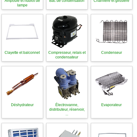
Ampoule et hublot de
Bac de condensation
Charnière et glissière
lampe
Clayette et balconnet
Compresseur, relais et
Condenseur
condensateur
Déshydrateur
Électrovanne,
Evaporateur
distributeur, réservoir,
...