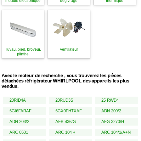
module électronique
dégivrage
thermique
Tuyau, pied, broyeur,
Ventilateur
plinthe
Avec le moteur de recherche , vous trouverez les pièces
détachées réfrigérateur WHIRLPOOL des appareils les plus
vendus.
20RID4A
20RUD3S
25 RWD4
5GI6FARAF
5GX0FHTXAF
ADN 200/2
ADN 203/2
AFB 436/G
AFG 3270/H
ARC 0501
ARC 104 +
ARC 104/1/A+N