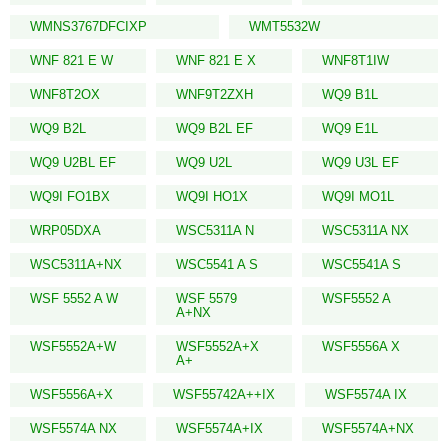
WMNS3767DFCIXP
WMT5532W
WNF 821 E W
WNF 821 E X
WNF8T1IW
WNF8T2OX
WNF9T2ZXH
WQ9 B1L
WQ9 B2L
WQ9 B2L EF
WQ9 E1L
WQ9 U2BL EF
WQ9 U2L
WQ9 U3L EF
WQ9I FO1BX
WQ9I HO1X
WQ9I MO1L
WRP05DXA
WSC5311A N
WSC5311A NX
WSC5311A+NX
WSC5541 A S
WSC5541A S
WSF 5552 A W
WSF 5579
WSF5552 A
A+NX
WSF5552A+W
WSF5552A+X
WSF5556A X
A+
WSF5556A+X
WSF55742A++IX
WSF5574A IX
WSF5574A NX
WSF5574A+IX
WSF5574A+NX