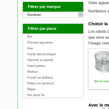
Votre appar
Filtrer par marque
Nombreux so
Goclever
Choisir l
Filtrer par piece
Les robots d
Bol
que vous av
Presse-agrumes
l'image cor
Axe
Carte électronique
Hachoir à viande
Interrupteur
Moteur
Fouet ou batteur
Bol et cou
Pâtes ou laminoir
Râpe
Vis sans fin
Avec le m