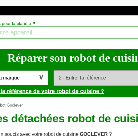
”
s pour la planète
Réparer son robot de cuisine
la marque
la référence de votre robot de cuisine ?
bot Goclever
es détachées robot de cu
n soucis avec votre robot de cuisine
GOCLEVER
?