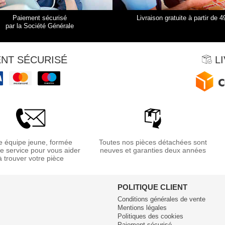
Paiement sécurisé
Livraison gratuite à partir de 4
par la Société Générale
NT SÉCURISÉ
LI
 équipe jeune, formée
Toutes nos pièces détachées sont
re service pour vous aider
neuves et garanties deux années
à trouver votre pièce
POLITIQUE CLIENT
Conditions générales de vente
Mentions légales
Politiques des cookies
Paiement sécurisé