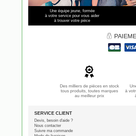
Une équipe jeune, formée
à votre service pour vous aider
à trouver votre pièce
PAIEME
Des milliers de pièces en stock
Une
tous produits, toutes marques
à vot
au meilleur prix
SERVICE CLIENT
Devis, besoin d'aide ?
Nous contacter
Suivre ma commande
Mode de livraison