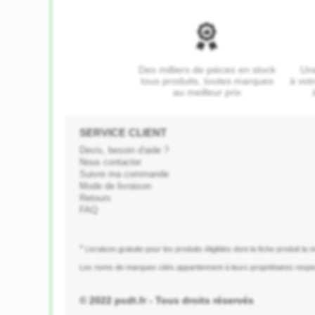
Des milliers de pièces en stock
Une
tous produits, toutes marques
à vot
au meilleur prix
SERVICE CLIENT
Devis, besoin d'aide ?
Nous contacter
Suivre ma commande
Mode de livraison
Retours
FAQ
*
Livraison gratuite pour les produits éligibles dont la fiche produit la
Les noms de marques cités appartiennent à leurs propriétaires respec
© 2022 pcdt.fr - Tous droits réservés