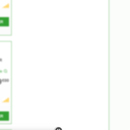
ER
R
le
9
€00
ER