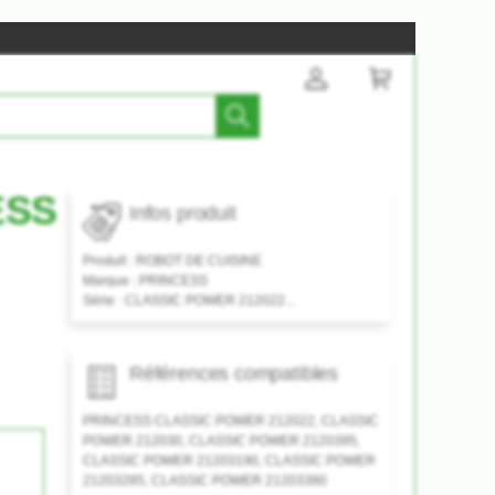
ESS
Infos produit
Produit :
ROBOT DE CUISINE
Marque :
PRINCESS
Série :
CLASSIC POWER 212022...
Références compatibles
PRINCESS CLASSIC POWER 212022, CLASSIC
POWER 212030, CLASSIC POWER 2120395,
CLASSIC POWER 21203190, CLASSIC POWER
21203285, CLASSIC POWER 21203380