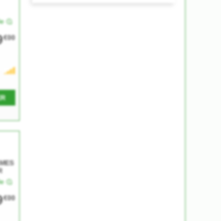
le
9
€00
ER
AMES
R
le
9
€00