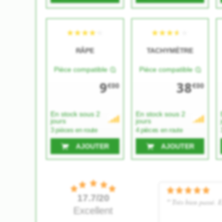
RÂPE
TACHYMÈTRE
Pièce compatible
Pièce compatible
9
38
€00
€00
En stock sous 2
En stock sous 2
jours
jours
3 pièces en route
4 pièces en route
AJOUTER
AJOUTER