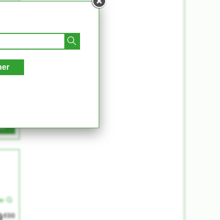
UR
le
9
€00
her
ER
le
9
€00