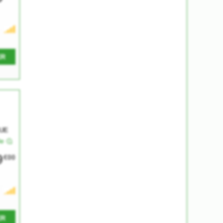
ER
UE
le
9
€00
ER