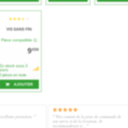
VIS SANS FIN
Pièce compatible
9
€00
En stock sous 2
jours
3 pièces en route
AJOUTER