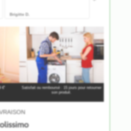
*
9 €
Satisfait ou remboursé : 15 jours pour retourner
son produit.
VRAISON