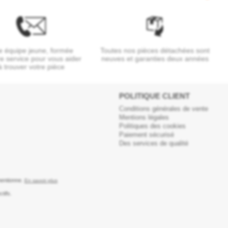
 équipe jeune, formée
Toutes nos pièces détachées sont
re service pour vous aider
neuves et garanties deux années
à trouver votre pièce
POLITIQUE CLIENT
Conditions générales de vente
Mentions légales
Politiques des cookies
Paiement sécurisé
Des services de qualité
 mentionne.
En savoir plus
tifs.