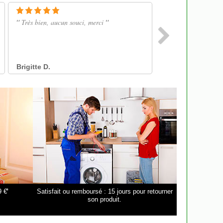
*
9 €
Satisfait ou remboursé : 15 jours pour retourner
son produit.