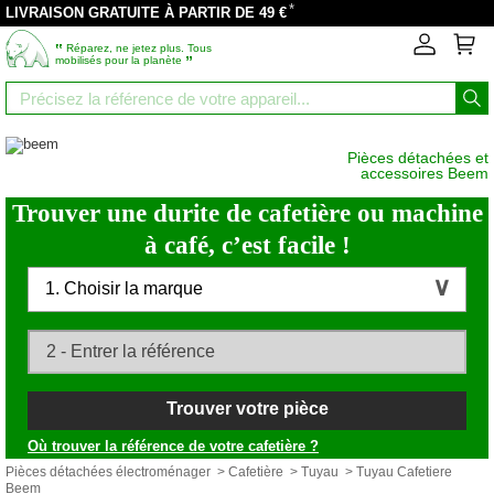
*
LIVRAISON GRATUITE À PARTIR DE 49 €
‟
Réparez, ne jetez plus. Tous
”
mobilisés pour la planète
Pièces détachées et
accessoires Beem
Trouver une durite de cafetière ou machine
à café, c’est facile !
1. Choisir la marque
Trouver votre pièce
Où trouver la référence de votre cafetière ?
Pièces détachées électroménager
>
Cafetière
>
Tuyau
> Tuyau Cafetiere
Beem