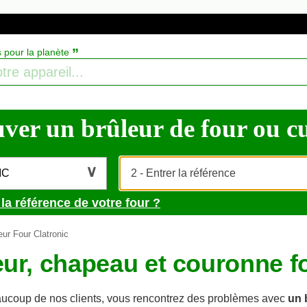
”
s pour la planète
ver un brûleur de four ou cuis
IC
la référence de votre four ?
ur Four Clatronic
eur, chapeau et couronne fo
coup de nos clients, vous rencontrez des problèmes avec
un 