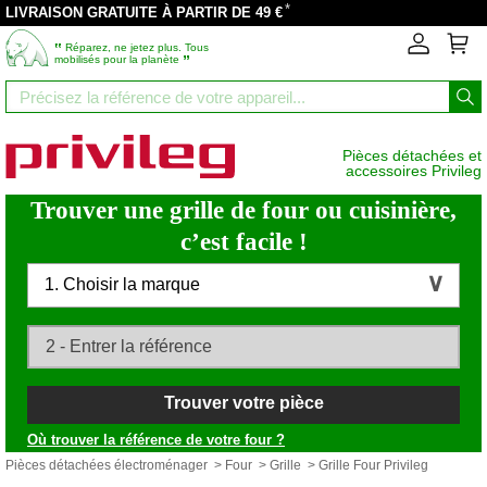
*
LIVRAISON GRATUITE À PARTIR DE 49 €
‟
Réparez, ne jetez plus. Tous
”
mobilisés pour la planète
Pièces détachées et
accessoires Privileg
Trouver une grille de four ou cuisinière,
c’est facile !
1. Choisir la marque
Trouver votre pièce
Où trouver la référence de votre four ?
Pièces détachées électroménager
>
Four
>
Grille
> Grille Four Privileg