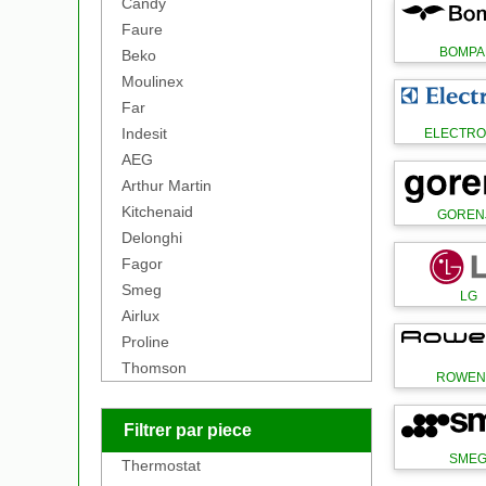
Candy
Faure
BOMPA
Beko
Moulinex
Far
Indesit
ELECTR
AEG
Arthur Martin
Kitchenaid
GOREN
Delonghi
Fagor
Smeg
LG
Airlux
Proline
Thomson
ROWEN
Filtrer par piece
SME
Thermostat