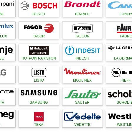
NI
BOSCH
BRANDT
CAND
OLUX
FAGOR
FALCON
FAURE
JE
HOTPOINT-ARISTON
INDESIT
LA GERMA
LISTO
MOULINEX
NEFF
TA
SAMSUNG
SAUTER
SCHOLT
G
TEKA
VEDETTE
WESTLI