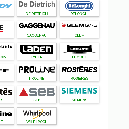
Y
DE DIETRICH
DELONGHI
GAGGENAU
GLEM
NIA
LADEN
LEISURE
PROLINE
ROSIERES
ES
SEB
SIEMENS
NE
WHIRLPOOL