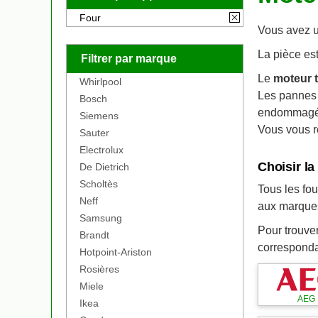
Four
Vous avez 
La pièce est
Filtrer par marque
Le
moteur 
Whirlpool
Les pannes 
Bosch
endommagé
Siemens
Vous vous re
Sauter
Electrolux
Choisir la
De Dietrich
Scholtès
Tous les fo
Neff
aux marque
Samsung
Pour trouve
Brandt
correspondan
Hotpoint-Ariston
Rosières
Miele
AEG
Ikea