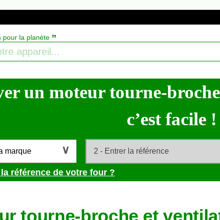
”
s pour la planète
er un moteur tourne-broche d
c’est facile !
la marque
la référence de votre four ?
r tourne-broche et ventila