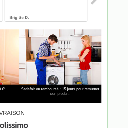
*
9 €
Satisfait ou remboursé : 15 jours pour retourner
son produit.
VRAISON