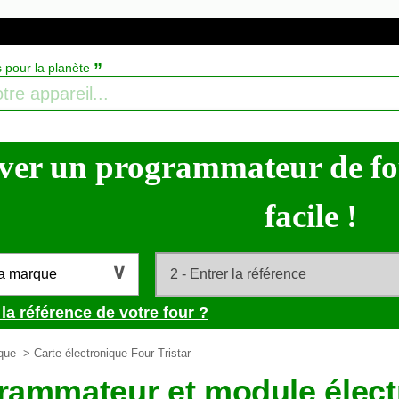
”
s pour la planète
ver un programmateur de four
facile !
la marque
la référence de votre four ?
ique
> Carte électronique Four Tristar
rammateur et module électr