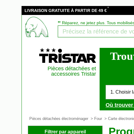
*
LIVRAISON GRATUITE À PARTIR DE 49 €
‟
Réparez, ne jetez plus. Tous mobilisé
Trou
Pièces détachées et
accessoires Tristar
1. Choisir 
Où trouver 
Pièces détachées électroménager
>
Four
>
Carte électron
Prog
Filtrer par appareil