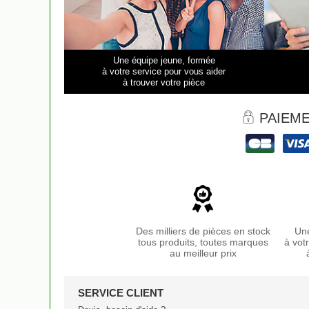
Une équipe jeune, formée
à votre service pour vous aider
à trouver votre pièce
PAIEME
Des milliers de pièces en stock
Une
tous produits, toutes marques
à vot
au meilleur prix
SERVICE CLIENT