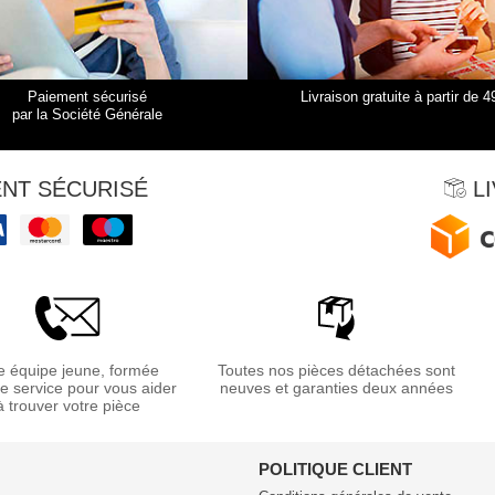
Paiement sécurisé
Livraison gratuite à partir de 4
par la Société Générale
NT SÉCURISÉ
LI
 équipe jeune, formée
Toutes nos pièces détachées sont
re service pour vous aider
neuves et garanties deux années
à trouver votre pièce
POLITIQUE CLIENT