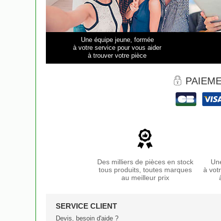
Une équipe jeune, formée
à votre service pour vous aider
à trouver votre pièce
PAIEME
Des milliers de pièces en stock
Une
tous produits, toutes marques
à vot
au meilleur prix
SERVICE CLIENT
Devis, besoin d'aide ?