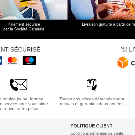
Paiement sécurisé
Livraison gratuite à partir de 4
par la Société Générale
NT SÉCURISÉ
LI
 équipe jeune, formée
Toutes nos pièces détachées sont
re service pour vous aider
neuves et garanties deux années
à trouver votre pièce
POLITIQUE CLIENT
Conditions générales de vente