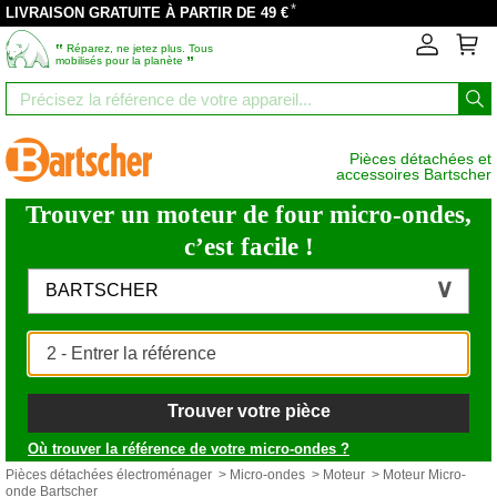
*
LIVRAISON GRATUITE À PARTIR DE 49 €
‟
Réparez, ne jetez plus. Tous
”
mobilisés pour la planète
Pièces détachées et
accessoires Bartscher
Trouver un moteur de four micro-ondes,
c’est facile !
BARTSCHER
Trouver votre pièce
Où trouver la référence de votre micro-ondes ?
Pièces détachées électroménager
>
Micro-ondes
>
Moteur
> Moteur Micro-
onde Bartscher