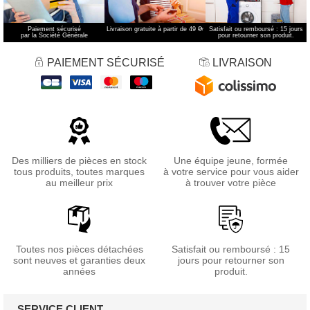
Paiement sécurisé
Livraison gratuite à partir de 49 €
*
Satisfait ou remboursé : 15 jours
par la Société Générale
pour retourner son produit.
PAIEMENT SÉCURISÉ
LIVRAISON
Des milliers de pièces en stock
Une équipe jeune, formée
tous produits, toutes marques
à votre service pour vous aider
au meilleur prix
à trouver votre pièce
Toutes nos pièces détachées
Satisfait ou remboursé : 15
sont neuves et garanties deux
jours pour retourner son
années
produit.
SERVICE CLIENT