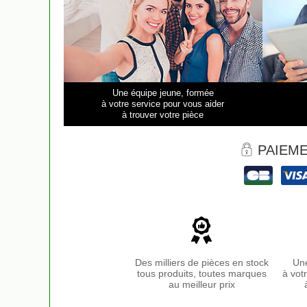
Une équipe jeune, formée
à votre service pour vous aider
à trouver votre pièce
PAIEME
Des milliers de pièces en stock
Une
tous produits, toutes marques
à vot
au meilleur prix