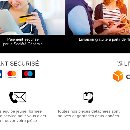
Paiement sécurisé
Livraison gratuite à partir de 4
par la Société Générale
NT SÉCURISÉ
LI
 équipe jeune, formée
Toutes nos pièces détachées sont
re service pour vous aider
neuves et garanties deux années
à trouver votre pièce