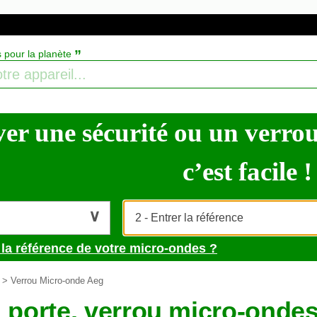
”
s pour la planète
er une sécurité ou un verrou
c’est facile !
 la référence de votre micro-ondes ?
> Verrou Micro-onde Aeg
e, porte, verrou micro-ond