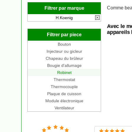
Comme beau
Filtrer par marque
H.Koenig
Avec le m
appareils 
Filtrer par piece
Bouton
Injecteur ou gicleur
Chapeau du brûleur
Bougie d'allumage
Robinet
Thermostat
Thermocouple
Plaque de cuisson
Module électronique
Ventilateur