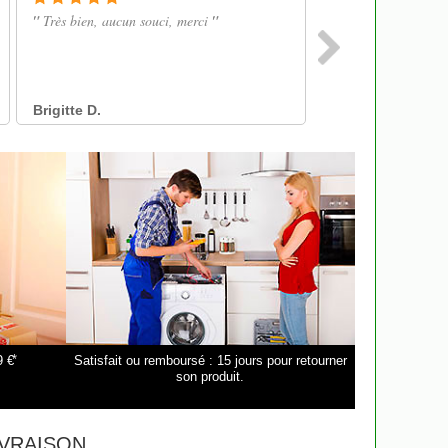
*
9 €
Satisfait ou remboursé : 15 jours pour retourner
son produit.
VRAISON