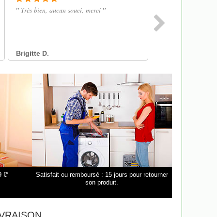
*
9 €
Satisfait ou remboursé : 15 jours pour retourner
son produit.
VRAISON