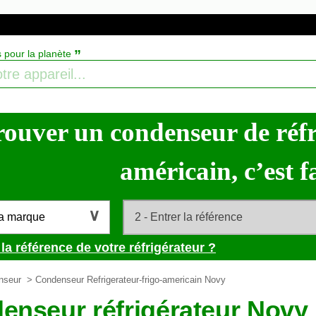
”
s pour la planète
rouver un condenseur de réfr
américain, c’est fa
la marque
la référence de votre réfrigérateur ?
nseur
> Condenseur Refrigerateur-frigo-americain Novy
enseur réfrigérateur Novy