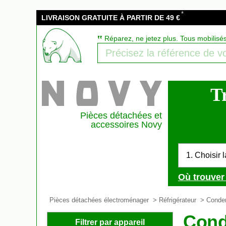
*
LIVRAISON GRATUITE À PARTIR DE 49 €
‟
Réparez, ne jetez plus. Tous mobilisé
T
Pièces détachées et
accessoires Novy
1. Choisir 
Où trouver 
Pièces détachées électroménager
>
Réfrigérateur
>
Conde
Cond
Filtrer par appareil