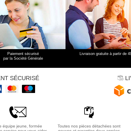
Paiement sécurisé
Livraison gratuite à partir de 4
par la Société Générale
NT SÉCURISÉ
LI
 équipe jeune, formée
Toutes nos pièces détachées sont
re service pour vous aider
neuves et garanties deux années