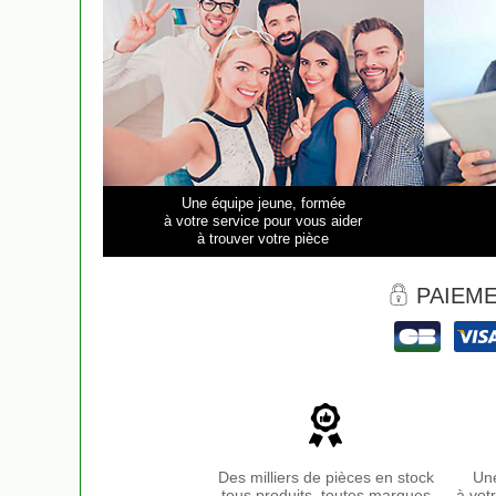
Une équipe jeune, formée
à votre service pour vous aider
à trouver votre pièce
PAIEME
Des milliers de pièces en stock
Une
tous produits, toutes marques
à vot