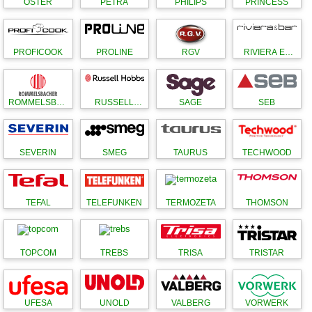
OSTER
PETRA
PHILIPS
PRINCESS
PROFICOOK
PROLINE
RGV
RIVIERA ET
BAR
ROMMELSBAC
RUSSELL
SAGE
SEB
HER
HOBBS
SEVERIN
SMEG
TAURUS
TECHWOOD
TEFAL
TELEFUNKEN
TERMOZETA
THOMSON
TOPCOM
TREBS
TRISA
TRISTAR
UFESA
UNOLD
VALBERG
VORWERK