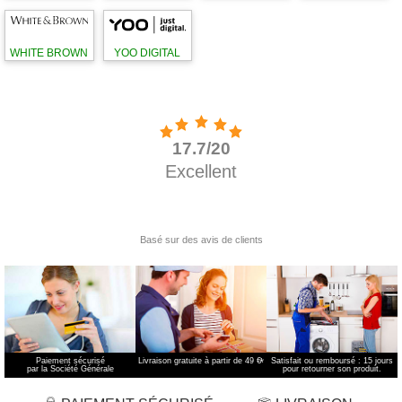
WHITE BROWN
YOO DIGITAL
Paiement sécurisé
Livraison gratuite à partir de 49 €
*
Satisfait ou remboursé : 15 jours
par la Société Générale
pour retourner son produit.