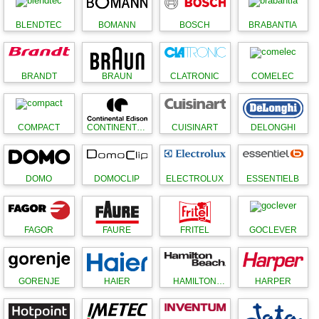
BLENDTEC
BOMANN
BOSCH
BRABANTIA
BRANDT
BRAUN
CLATRONIC
COMELEC
COMPACT
CONTINENTAL
CUISINART
DELONGHI
EDISON
DOMO
DOMOCLIP
ELECTROLUX
ESSENTIELB
FAGOR
FAURE
FRITEL
GOCLEVER
GORENJE
HAIER
HAMILTON
HARPER
BEACH