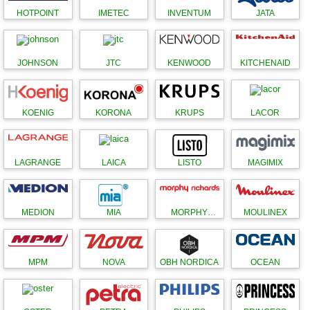
HOTPOINT
IMETEC
INVENTUM
JATA
JOHNSON
JTC
KENWOOD
KITCHENAID
KOENIG
KORONA
KRUPS
LACOR
LAGRANGE
LAICA
LISTO
MAGIMIX
MEDION
MIA
MORPHY
MOULINEX
RICHARDS
MPM
NOVA
OBH NORDICA
OCEAN