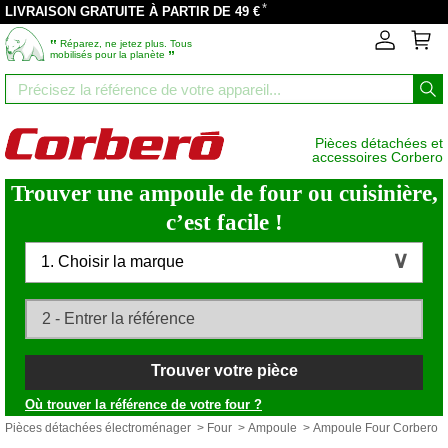
*
LIVRAISON GRATUITE À PARTIR DE 49 €
‟
Réparez, ne jetez plus. Tous
”
mobilisés pour la planète
Pièces détachées et
accessoires Corbero
Trouver une ampoule de four ou cuisinière,
c’est facile !
1. Choisir la marque
Trouver votre pièce
Où trouver la référence de votre four ?
Pièces détachées électroménager
>
Four
>
Ampoule
> Ampoule Four Corbero