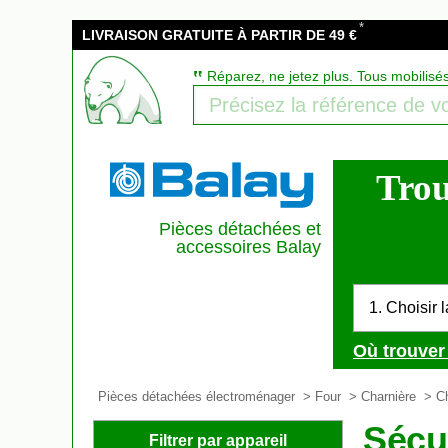
*
LIVRAISON GRATUITE À PARTIR DE 49 €
‟
Réparez, ne jetez plus. Tous mobilisé
Trou
Pièces détachées et
accessoires Balay
1. Choisir 
Où trouver 
Pièces détachées électroménager
>
Four
>
Charnière
> Ch
Sécur
Filtrer par appareil