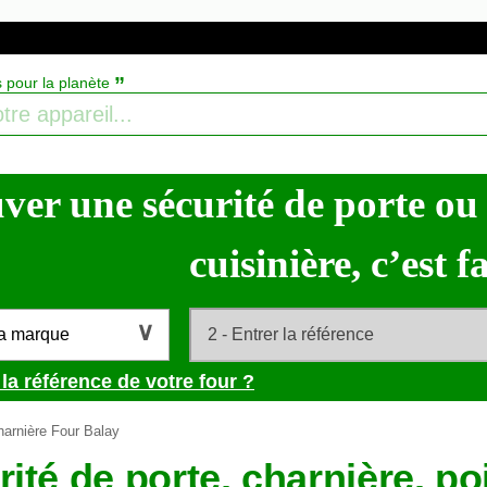
”
s pour la planète
ver une sécurité de porte ou
cuisinière, c’est fa
la marque
la référence de votre four ?
arnière Four Balay
ité de porte, charnière, poi