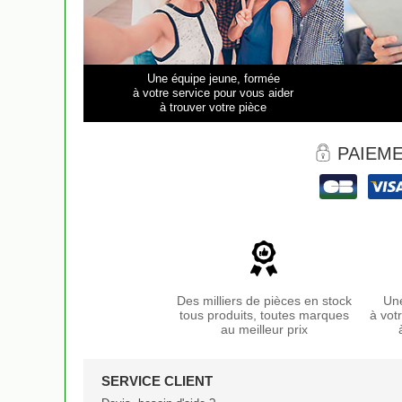
Une équipe jeune, formée
à votre service pour vous aider
à trouver votre pièce
PAIEME
Des milliers de pièces en stock
Une
tous produits, toutes marques
à vot
au meilleur prix
SERVICE CLIENT