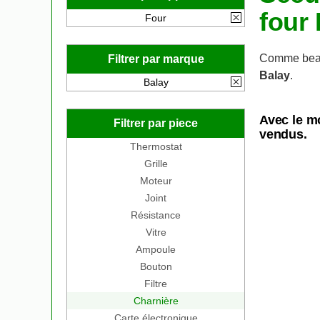
four
Four
Comme beau
Filtrer par marque
Balay
.
Balay
Avec le m
Filtrer par piece
vendus.
Thermostat
Grille
Moteur
Joint
Résistance
Vitre
Ampoule
Bouton
Filtre
Charnière
Carte électronique