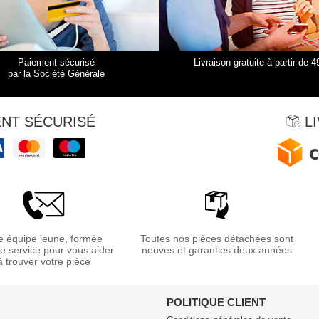
Paiement sécurisé
Livraison gratuite à partir de 4
par la Société Générale
NT SÉCURISÉ
LI
 équipe jeune, formée
Toutes nos pièces détachées sont
re service pour vous aider
neuves et garanties deux années
à trouver votre pièce
POLITIQUE CLIENT