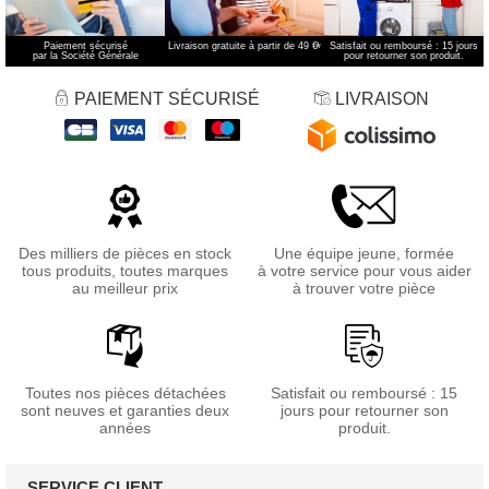
Paiement sécurisé
Livraison gratuite à partir de 49 €
*
Satisfait ou remboursé : 15 jours
par la Société Générale
pour retourner son produit.
PAIEMENT SÉCURISÉ
LIVRAISON
Des milliers de pièces en stock
Une équipe jeune, formée
tous produits, toutes marques
à votre service pour vous aider
au meilleur prix
à trouver votre pièce
Toutes nos pièces détachées
Satisfait ou remboursé : 15
sont neuves et garanties deux
jours pour retourner son
années
produit.
SERVICE CLIENT