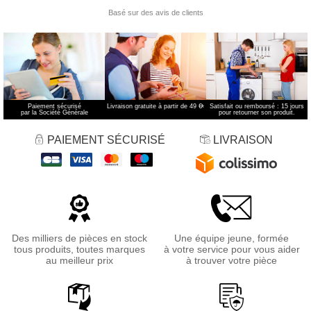
Paiement sécurisé
Livraison gratuite à partir de 49 €
*
Satisfait ou remboursé : 15 jours
par la Société Générale
pour retourner son produit.
PAIEMENT SÉCURISÉ
LIVRAISON
Des milliers de pièces en stock
Une équipe jeune, formée
tous produits, toutes marques
à votre service pour vous aider
au meilleur prix
à trouver votre pièce