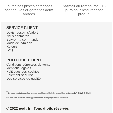
Toutes nos pièces détachées
Satisfait ou remboursé : 15
sont neuves et garanties deux
jours pour retourner son
années
produit.
SERVICE CLIENT
Devis, besoin d'aide ?
Nous contacter
Suivre ma commande
Mode de livraison
Retours
FAQ
POLITIQUE CLIENT
Conditions générales de vente
Mentions légales
Politiques des cookies
Paiement sécurisé
Des services de qualité
*
En savoir plus
Livraison gratuite pour les produits éligibles dont la fiche produit la mentionne.
Les noms de marques cités appartiennent à leurs propriétaires respectifs.
© 2022 pcdt.fr - Tous droits réservés