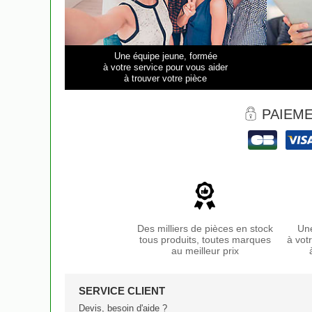
Une équipe jeune, formée
à votre service pour vous aider
à trouver votre pièce
PAIEME
Des milliers de pièces en stock
Une
tous produits, toutes marques
à vot
au meilleur prix
SERVICE CLIENT
Devis, besoin d'aide ?