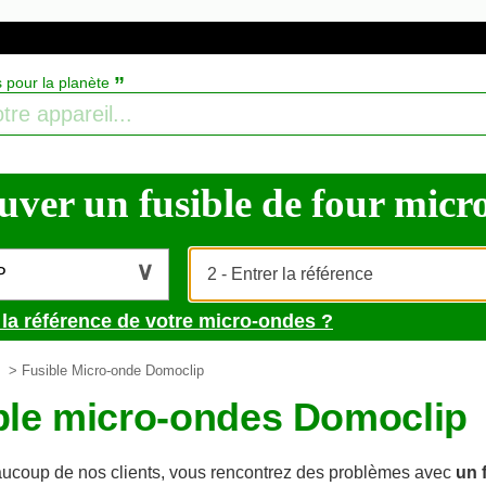
”
s pour la planète
uver un fusible de four micro-
P
 la référence de votre micro-ondes ?
> Fusible Micro-onde Domoclip
ble micro-ondes Domoclip
coup de nos clients, vous rencontrez des problèmes avec
un 