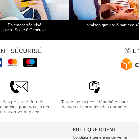
Paiement sécurisé
Livraison gratuite à partir de 4
par la Société Générale
NT SÉCURISÉ
LI
 équipe jeune, formée
Toutes nos pièces détachées sont
re service pour vous aider
neuves et garanties deux années
à trouver votre pièce
POLITIQUE CLIENT
Conditions générales de vente