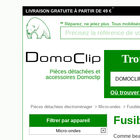
*
LIVRAISON GRATUITE À PARTIR DE 49 €
‟
Réparez, ne jetez plus. Tous mobilisé
Tro
Pièces détachées et
accessoires Domoclip
DOMOCLI
Où trouver
Pièces détachées électroménager
>
Micro-ondes
>
Fusible
Fusi
Filtrer par appareil
Micro-ondes
Comme beau